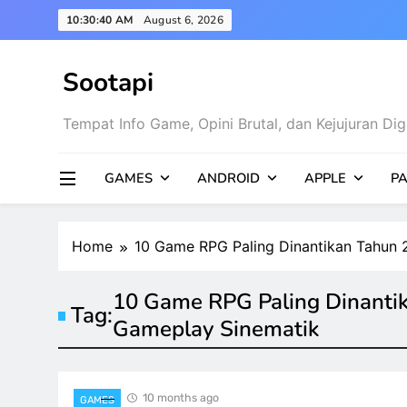
Skip
10:30:41 AM
August 6, 2026
to
content
Sootapi
Tempat Info Game, Opini Brutal, dan Kejujuran Digi
GAMES
ANDROID
APPLE
PA
Home
10 Game RPG Paling Dinantikan Tahun 
10 Game RPG Paling Dinanti
Tag:
Gameplay Sinematik
10 months ago
GAMES