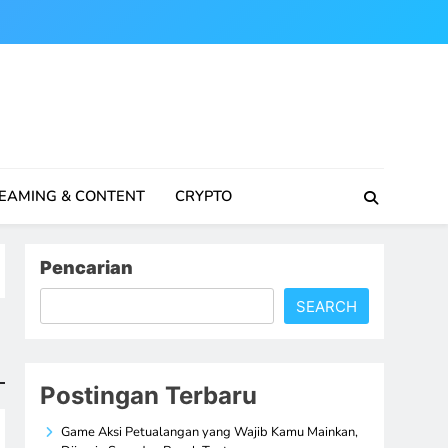
EAMING & CONTENT
CRYPTO
Pencarian
SEARCH
Postingan Terbaru
Game Aksi Petualangan yang Wajib Kamu Mainkan,