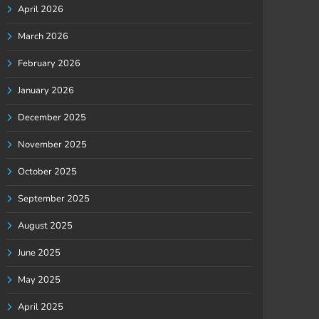
April 2026
March 2026
February 2026
January 2026
December 2025
November 2025
October 2025
September 2025
August 2025
June 2025
May 2025
April 2025