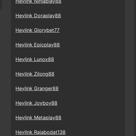
Heylink Ninjaplay88
Heylink Doraplay88
Heylink Glorybet77
Heylink Epicplay88
Heylink Lunox88
Heylink Zilong88
Heylink Granger88
Heylink Joyboy88
Heylink Metaplay88
Heylink Rajabodat138