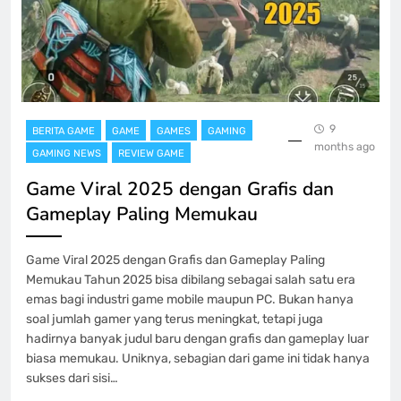
9
BERITA GAME
GAME
GAMES
GAMING
months ago
GAMING NEWS
REVIEW GAME
Game Viral 2025 dengan Grafis dan
Gameplay Paling Memukau
Game Viral 2025 dengan Grafis dan Gameplay Paling
Memukau Tahun 2025 bisa dibilang sebagai salah satu era
emas bagi industri game mobile maupun PC. Bukan hanya
soal jumlah gamer yang terus meningkat, tetapi juga
hadirnya banyak judul baru dengan grafis dan gameplay luar
biasa memukau. Uniknya, sebagian dari game ini tidak hanya
sukses dari sisi…