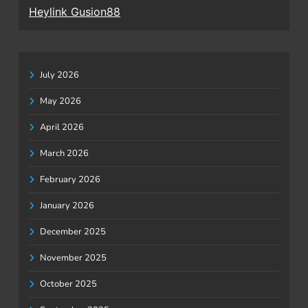
Heylink Gusion88
July 2026
May 2026
April 2026
March 2026
February 2026
January 2026
December 2025
November 2025
October 2025