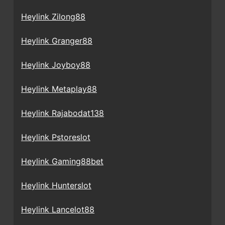
Heylink Zilong88
Heylink Granger88
Heylink Joyboy88
Heylink Metaplay88
Heylink Rajabodat138
Heylink Pstoreslot
Heylink Gaming88bet
Heylink Hunterslot
Heylink Lancelot88