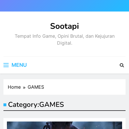
Skip
to
content
Sootapi
Tempat Info Game, Opini Brutal, dan Kejujuran
Digital.
MENU
Home
GAMES
Category:
GAMES