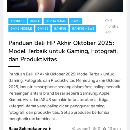
9
ANDROID
APPLE
BERITA GAME
GAME
months
GAME MOBILE
GAMES
GAMING
GAMING NEWS
ago
Panduan Beli HP Akhir Oktober 2025:
Model Terbaik untuk Gaming, Fotografi,
dan Produktivitas
Panduan Beli HP Akhir Oktober 2025: Model Terbaik untuk
Gaming, Fotografi, dan Produktivitas Menjelang akhir Oktober
2025, industri smartphone sedang dalam fase paling menarik.
Persaingan antara brand besar seperti Samsung, Apple,
Xiaomi, Vivo, dan ASUS semakin ketat, terutama di tiga
kategori utama yang paling dicari pengguna: gaming,
fotografi, dan produktivitias. Setiap produsen berlomba
menghadirkan kombinasi…
Baca Selengkapnya
admin1
0
10 mins