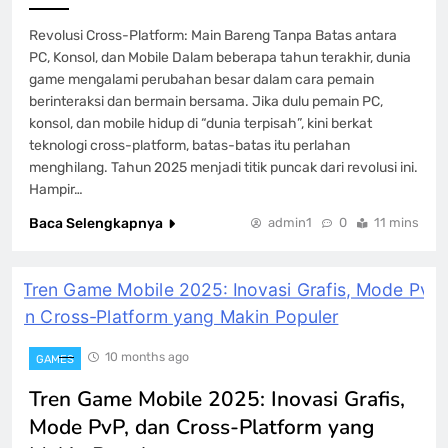
Revolusi Cross-Platform: Main Bareng Tanpa Batas antara
PC, Konsol, dan Mobile Dalam beberapa tahun terakhir, dunia
game mengalami perubahan besar dalam cara pemain
berinteraksi dan bermain bersama. Jika dulu pemain PC,
konsol, dan mobile hidup di “dunia terpisah”, kini berkat
teknologi cross-platform, batas-batas itu perlahan
menghilang. Tahun 2025 menjadi titik puncak dari revolusi ini.
Hampir…
Baca Selengkapnya
admin1
0
11 mins
10 months ago
GAMES
Tren Game Mobile 2025: Inovasi Grafis,
Mode PvP, dan Cross-Platform yang