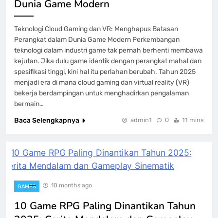
Dunia Game Modern
Teknologi Cloud Gaming dan VR: Menghapus Batasan
Perangkat dalam Dunia Game Modern Perkembangan
teknologi dalam industri game tak pernah berhenti membawa
kejutan. Jika dulu game identik dengan perangkat mahal dan
spesifikasi tinggi, kini hal itu perlahan berubah. Tahun 2025
menjadi era di mana cloud gaming dan virtual reality (VR)
bekerja berdampingan untuk menghadirkan pengalaman
bermain…
Baca Selengkapnya
admin1
0
11 mins
10 months ago
GAMES
10 Game RPG Paling Dinantikan Tahun