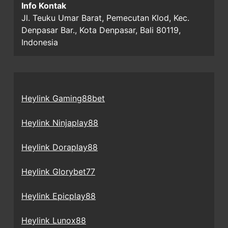
Info Kontak
Jl. Teuku Umar Barat, Pemecutan Klod, Kec.
Denpasar Bar., Kota Denpasar, Bali 80119,
Indonesia
Heylink Gaming88bet
Heylink Ninjaplay88
Heylink Doraplay88
Heylink Glorybet77
Heylink Epicplay88
Heylink Lunox88