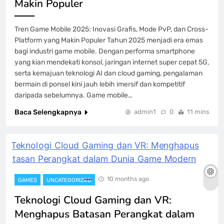
Makin Populer
Tren Game Mobile 2025: Inovasi Grafis, Mode PvP, dan Cross-
Platform yang Makin Populer Tahun 2025 menjadi era emas
bagi industri game mobile. Dengan performa smartphone
yang kian mendekati konsol, jaringan internet super cepat 5G,
serta kemajuan teknologi AI dan cloud gaming, pengalaman
bermain di ponsel kini jauh lebih imersif dan kompetitif
daripada sebelumnya. Game mobile…
Baca Selengkapnya
admin1
0
11 mins
10 months ago
GAMES
UNCATEGORIZED
Teknologi Cloud Gaming dan VR:
Menghapus Batasan Perangkat dalam