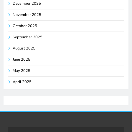
December 2025
November 2025
October 2025
September 2025
August 2025
June 2025
May 2025
April 2025