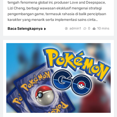
tengah fenomena global ini, produser Love and Deepspace,
Lizi Cheng, berbagi wawasan eksklusif mengenai strategi
pengembangan game, termasuk rahasia di balik penciptaan
karakter yang menarik serta implementasi sains cinta…
Baca Selengkapnya
admin1
0
10 mins