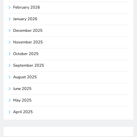
February 2026
January 2026
December 2025
November 2025
October 2025
September 2025
August 2025
June 2025
May 2025
April 2025