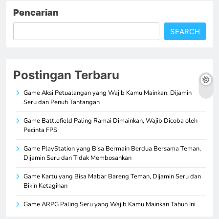
Pencarian
SEARCH
Postingan Terbaru
Game Aksi Petualangan yang Wajib Kamu Mainkan, Dijamin
Seru dan Penuh Tantangan
Game Battlefield Paling Ramai Dimainkan, Wajib Dicoba oleh
Pecinta FPS
Game PlayStation yang Bisa Bermain Berdua Bersama Teman,
Dijamin Seru dan Tidak Membosankan
Game Kartu yang Bisa Mabar Bareng Teman, Dijamin Seru dan
Bikin Ketagihan
Game ARPG Paling Seru yang Wajib Kamu Mainkan Tahun Ini