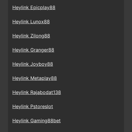
Heylink Epicplay88
Heylink Lunox88
Heylink Zilong88
Heylink Granger88
Heylink Joyboy88
Heylink Metaplay88
Heylink Rajabodat138
Heylink Pstoreslot
Heylink Gaming88bet