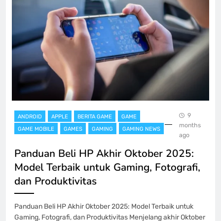
9
ANDROID
APPLE
BERITA GAME
GAME
months
GAME MOBILE
GAMES
GAMING
GAMING NEWS
ago
Panduan Beli HP Akhir Oktober 2025:
Model Terbaik untuk Gaming, Fotografi,
dan Produktivitas
Panduan Beli HP Akhir Oktober 2025: Model Terbaik untuk
Gaming, Fotografi, dan Produktivitas Menjelang akhir Oktober