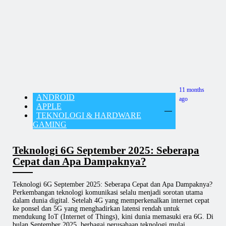
11 months
ANDROID
ago
APPLE
TEKNOLOGI & HARDWARE
GAMING
Teknologi 6G September 2025: Seberapa
Cepat dan Apa Dampaknya?
Teknologi 6G September 2025: Seberapa Cepat dan Apa Dampaknya?
Perkembangan teknologi komunikasi selalu menjadi sorotan utama
dalam dunia digital. Setelah 4G yang memperkenalkan internet cepat
ke ponsel dan 5G yang menghadirkan latensi rendah untuk
mendukung IoT (Internet of Things), kini dunia memasuki era 6G. Di
bulan September 2025, berbagai perusahaan teknologi mulai