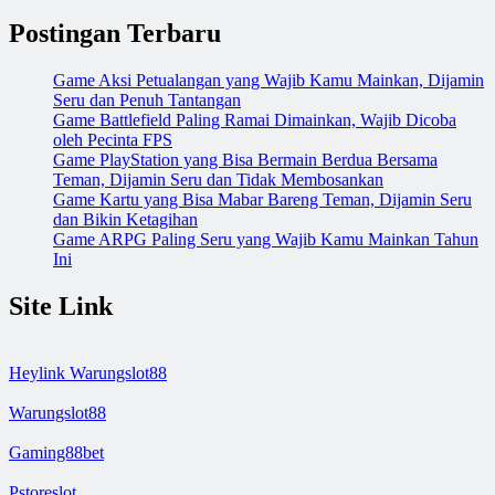
Postingan Terbaru
Game Aksi Petualangan yang Wajib Kamu Mainkan, Dijamin
Seru dan Penuh Tantangan
Game Battlefield Paling Ramai Dimainkan, Wajib Dicoba
oleh Pecinta FPS
Game PlayStation yang Bisa Bermain Berdua Bersama
Teman, Dijamin Seru dan Tidak Membosankan
Game Kartu yang Bisa Mabar Bareng Teman, Dijamin Seru
dan Bikin Ketagihan
Game ARPG Paling Seru yang Wajib Kamu Mainkan Tahun
Ini
Site Link
Heylink Warungslot88
Warungslot88
Gaming88bet
Pstoreslot