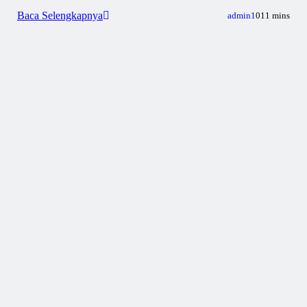
Baca Selengkapnya
admin1
0
11 mins