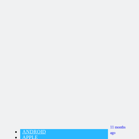
11 months
ANDROID
ago
APPLE