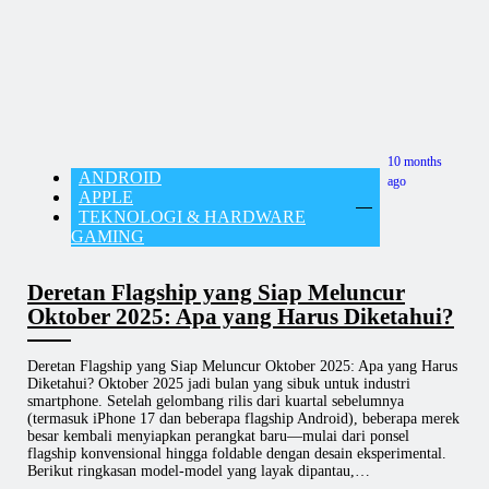
10 months
ANDROID
ago
APPLE
TEKNOLOGI & HARDWARE
GAMING
Deretan Flagship yang Siap Meluncur
Oktober 2025: Apa yang Harus Diketahui?
Deretan Flagship yang Siap Meluncur Oktober 2025: Apa yang Harus
Diketahui? Oktober 2025 jadi bulan yang sibuk untuk industri
smartphone. Setelah gelombang rilis dari kuartal sebelumnya
(termasuk iPhone 17 dan beberapa flagship Android), beberapa merek
besar kembali menyiapkan perangkat baru—mulai dari ponsel
flagship konvensional hingga foldable dengan desain eksperimental.
Berikut ringkasan model-model yang layak dipantau,…