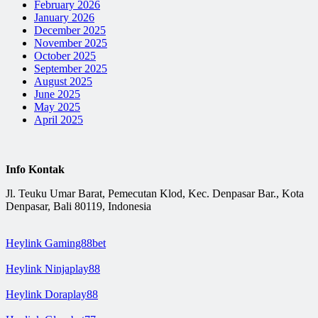
February 2026
January 2026
December 2025
November 2025
October 2025
September 2025
August 2025
June 2025
May 2025
April 2025
Info Kontak
Jl. Teuku Umar Barat, Pemecutan Klod, Kec. Denpasar Bar., Kota
Denpasar, Bali 80119, Indonesia
Heylink Gaming88bet
Heylink Ninjaplay88
Heylink Doraplay88