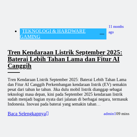
11 months
TEKNOLOGI & HARDWARE
ago
GAMING
Tren Kendaraan Listrik September 2025:
Baterai Lebih Tahan Lama dan Fitur AI
Canggih
Tren Kendaraan Listrik September 2025: Baterai Lebih Tahan Lama
dan Fitur AI Canggih Perkembangan kendaraan listrik (EV) semakin
pesat dari tahun ke tahun. Jika dulu mobil listrik dianggap sebagai
teknologi masa depan, kini pada September 2025 kendaraan listrik
sudah menjadi bagian nyata dari jalanan di berbagai negara, termasuk
Indonesia. Inovasi pada baterai yang semakin tahan…
Baca Selengkapnya
admin1
0
9 mins