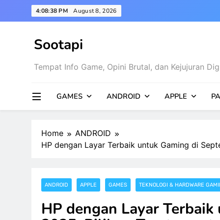
Skip
4:08:40 PM
August 8, 2026
to
content
Sootapi
Tempat Info Game, Opini Brutal, dan Kejujuran Digi
GAMES
ANDROID
APPLE
PA
Home
ANDROID
HP dengan Layar Terbaik untuk Gaming di Septe
ANDROID
APPLE
GAMES
TEKNOLOGI & HARDWARE GAM
HP dengan Layar Terbaik