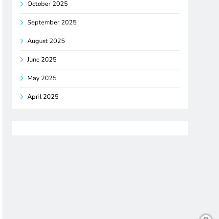
October 2025
September 2025
August 2025
June 2025
May 2025
April 2025