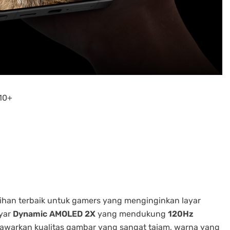
10+
lihan terbaik untuk gamers yang menginginkan layar
ayar
Dynamic AMOLED 2X
yang mendukung
120Hz
nawarkan kualitas gambar yang sangat tajam, warna yang