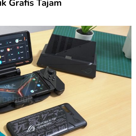
uk Grafis Tajam