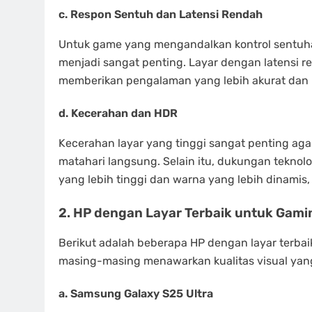
c.
Respon Sentuh dan Latensi Rendah
Untuk game yang mengandalkan kontrol sentuha
menjadi sangat penting. Layar dengan latensi r
memberikan pengalaman yang lebih akurat dan r
d.
Kecerahan dan HDR
Kecerahan layar yang tinggi sangat penting agar
matahari langsung. Selain itu, dukungan teknol
yang lebih tinggi dan warna yang lebih dinami
2.
HP dengan Layar Terbaik untuk Gami
Berikut adalah beberapa HP dengan layar terba
masing-masing menawarkan kualitas visual yang 
a.
Samsung Galaxy S25 Ultra