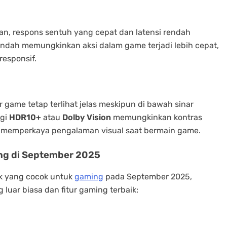
n, respons sentuh yang cepat dan latensi rendah
endah memungkinkan aksi dalam game terjadi lebih cepat,
esponsif.
 game tetap terlihat jelas meskipun di bawah sinar
ogi
HDR10+
atau
Dolby Vision
memungkinkan kontras
s, memperkaya pengalaman visual saat bermain game.
ng di September 2025
ik yang cocok untuk
gaming
pada September 2025,
luar biasa dan fitur gaming terbaik: