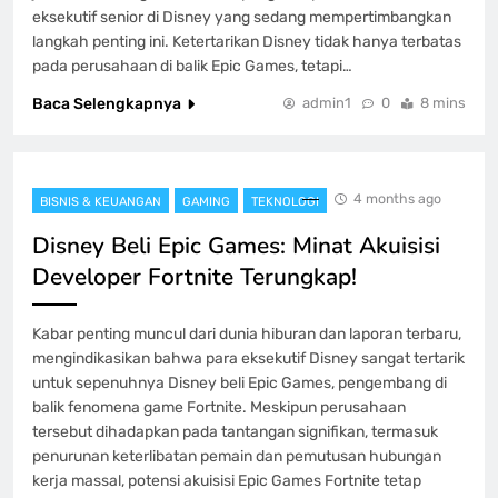
eksekutif senior di Disney yang sedang mempertimbangkan
langkah penting ini. Ketertarikan Disney tidak hanya terbatas
pada perusahaan di balik Epic Games, tetapi…
Baca Selengkapnya
admin1
0
8 mins
4 months ago
BISNIS & KEUANGAN
GAMING
TEKNOLOGI
Disney Beli Epic Games: Minat Akuisisi
Developer Fortnite Terungkap!
Kabar penting muncul dari dunia hiburan dan laporan terbaru,
mengindikasikan bahwa para eksekutif Disney sangat tertarik
untuk sepenuhnya Disney beli Epic Games, pengembang di
balik fenomena game Fortnite. Meskipun perusahaan
tersebut dihadapkan pada tantangan signifikan, termasuk
penurunan keterlibatan pemain dan pemutusan hubungan
kerja massal, potensi akuisisi Epic Games Fortnite tetap