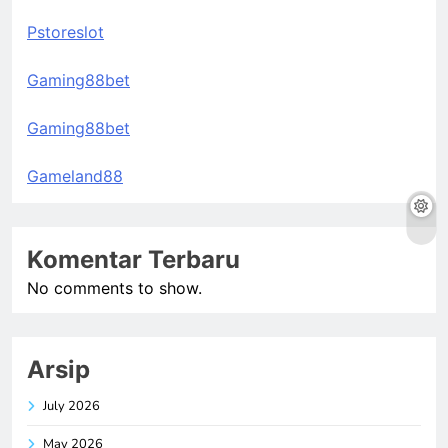
Pstoreslot
Gaming88bet
Gaming88bet
Gameland88
Komentar Terbaru
No comments to show.
Arsip
July 2026
May 2026