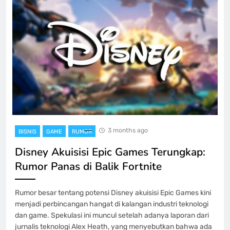
3 months ago
BISNIS
GAME
RUMOR
Disney Akuisisi Epic Games Terungkap:
Rumor Panas di Balik Fortnite
Rumor besar tentang potensi Disney akuisisi Epic Games kini
menjadi perbincangan hangat di kalangan industri teknologi
dan game. Spekulasi ini muncul setelah adanya laporan dari
jurnalis teknologi Alex Heath, yang menyebutkan bahwa ada