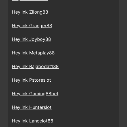
Heylink Zilong88
Heylink Granger88
Heylink Joyboy88
Heylink Metaplay88
Heylink Rajabodat138
Heylink Pstoreslot
Heylink Gaming88bet
Heylink Hunterslot
Heylink Lancelot88