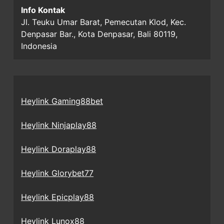
Info Kontak
Jl. Teuku Umar Barat, Pemecutan Klod, Kec.
Denpasar Bar., Kota Denpasar, Bali 80119,
Indonesia
Heylink Gaming88bet
Heylink Ninjaplay88
Heylink Doraplay88
Heylink Glorybet77
Heylink Epicplay88
Heylink Lunox88