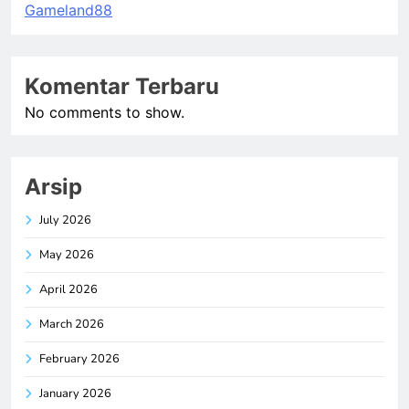
Gameland88
Komentar Terbaru
No comments to show.
Arsip
July 2026
May 2026
April 2026
March 2026
February 2026
January 2026