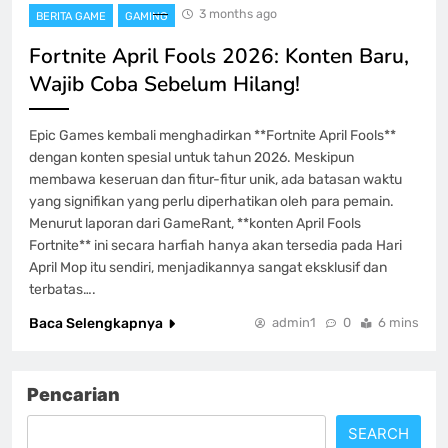
3 months ago
BERITA GAME
GAMING
Fortnite April Fools 2026: Konten Baru,
Wajib Coba Sebelum Hilang!
Epic Games kembali menghadirkan **Fortnite April Fools**
dengan konten spesial untuk tahun 2026. Meskipun
membawa keseruan dan fitur-fitur unik, ada batasan waktu
yang signifikan yang perlu diperhatikan oleh para pemain.
Menurut laporan dari GameRant, **konten April Fools
Fortnite** ini secara harfiah hanya akan tersedia pada Hari
April Mop itu sendiri, menjadikannya sangat eksklusif dan
terbatas….
Baca Selengkapnya
admin1
0
6 mins
Pencarian
SEARCH