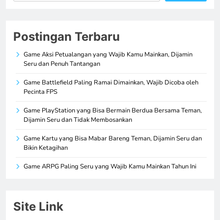
Postingan Terbaru
Game Aksi Petualangan yang Wajib Kamu Mainkan, Dijamin
Seru dan Penuh Tantangan
Game Battlefield Paling Ramai Dimainkan, Wajib Dicoba oleh
Pecinta FPS
Game PlayStation yang Bisa Bermain Berdua Bersama Teman,
Dijamin Seru dan Tidak Membosankan
Game Kartu yang Bisa Mabar Bareng Teman, Dijamin Seru dan
Bikin Ketagihan
Game ARPG Paling Seru yang Wajib Kamu Mainkan Tahun Ini
Site Link