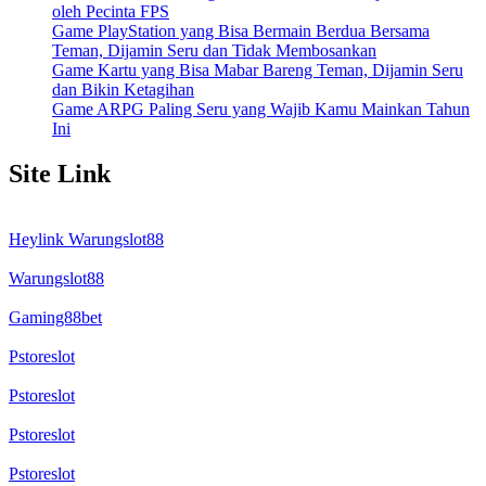
oleh Pecinta FPS
Game PlayStation yang Bisa Bermain Berdua Bersama
Teman, Dijamin Seru dan Tidak Membosankan
Game Kartu yang Bisa Mabar Bareng Teman, Dijamin Seru
dan Bikin Ketagihan
Game ARPG Paling Seru yang Wajib Kamu Mainkan Tahun
Ini
Site Link
Heylink Warungslot88
Warungslot88
Gaming88bet
Pstoreslot
Pstoreslot
Pstoreslot
Pstoreslot