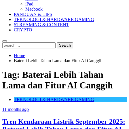
iPad
Macbook
PANDUAN & TIPS
TEKNOLOGI & HARDWARE GAMING
STREAMING & CONTENT
CRYPTO
Search
for:
Home
Baterai Lebih Tahan Lama dan Fitur AI Canggih
Tag:
Baterai Lebih Tahan
Lama dan Fitur AI Canggih
TEKNOLOGI & HARDWARE GAMING
11 months ago
Tren Kendaraan Listrik September 2025: