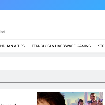
tal.
NDUAN & TIPS
TEKNOLOGI & HARDWARE GAMING
STR