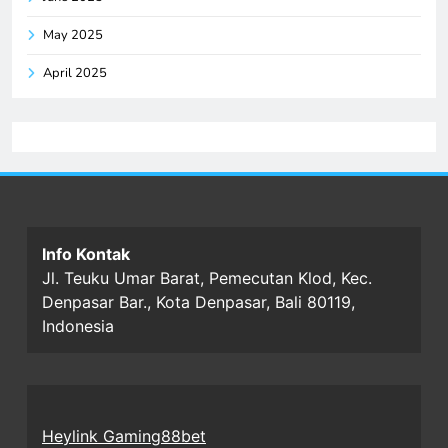
May 2025
April 2025
Info Kontak
Jl. Teuku Umar Barat, Pemecutan Klod, Kec.
Denpasar Bar., Kota Denpasar, Bali 80119,
Indonesia
Heylink Gaming88bet