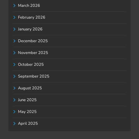
March 2026
February 2026
January 2026
December 2025
November 2025
October 2025
September 2025
August 2025
June 2025
May 2025
April 2025