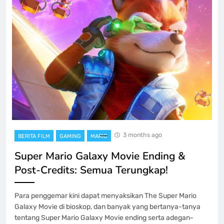
3 months ago
BERITA FILM
GAMING
MARIO
Super Mario Galaxy Movie Ending &
Post-Credits: Semua Terungkap!
Para penggemar kini dapat menyaksikan The Super Mario
Galaxy Movie di bioskop, dan banyak yang bertanya-tanya
tentang Super Mario Galaxy Movie ending serta adegan-