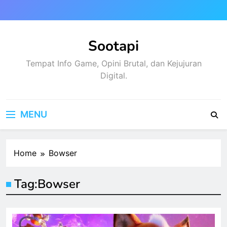
Skip
to
content
Sootapi
Tempat Info Game, Opini Brutal, dan Kejujuran
Digital.
MENU
Home
Bowser
Tag:
Bowser