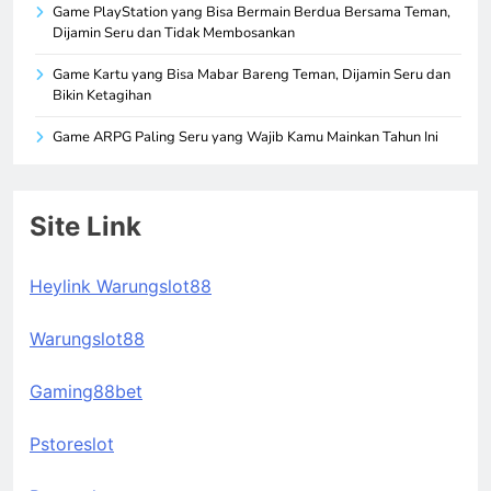
Game PlayStation yang Bisa Bermain Berdua Bersama Teman,
Dijamin Seru dan Tidak Membosankan
Game Kartu yang Bisa Mabar Bareng Teman, Dijamin Seru dan
Bikin Ketagihan
Game ARPG Paling Seru yang Wajib Kamu Mainkan Tahun Ini
Site Link
Heylink Warungslot88
Warungslot88
Gaming88bet
Pstoreslot