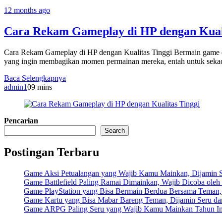
12 months ago
Cara Rekam Gameplay di HP dengan Kuali
Cara Rekam Gameplay di HP dengan Kualitas Tinggi Bermain game di
yang ingin membagikan momen permainan mereka, entah untuk sekada
Baca Selengkapnya
admin1
0
9 mins
Pencarian
Search
Postingan Terbaru
Game Aksi Petualangan yang Wajib Kamu Mainkan, Dijamin S
Game Battlefield Paling Ramai Dimainkan, Wajib Dicoba oleh
Game PlayStation yang Bisa Bermain Berdua Bersama Teman
Game Kartu yang Bisa Mabar Bareng Teman, Dijamin Seru da
Game ARPG Paling Seru yang Wajib Kamu Mainkan Tahun In