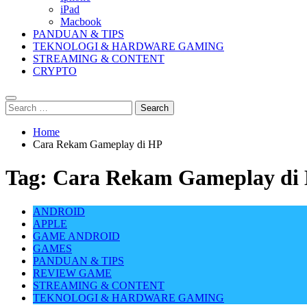
iPad
Macbook
PANDUAN & TIPS
TEKNOLOGI & HARDWARE GAMING
STREAMING & CONTENT
CRYPTO
Search
for:
Home
Cara Rekam Gameplay di HP
Tag:
Cara Rekam Gameplay di
ANDROID
APPLE
GAME ANDROID
GAMES
PANDUAN & TIPS
REVIEW GAME
STREAMING & CONTENT
TEKNOLOGI & HARDWARE GAMING