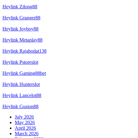
Heylink Zilong88
Heylink Granger88
Heylink Joyboy88
Heylink Metaplay88
Heylink Rajabodat138
Heylink Pstoreslot
Heylink Gaming88bet
Heylink Hunterslot
Heylink Lancelot88
Heylink Gusion88
July 2026
May 2026
April 2026
March 2026