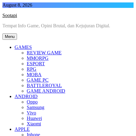
Skip
August 8, 2026
to
Sootapi
content
Tempat Info Game, Opini Brutal, dan Kejujuran Digital.
Menu
GAMES
REVIEW GAME
MMORPG
ESPORT
RPG
MOBA
GAME PC
BATTLEROYAL
GAME ANDROID
ANDROID
Oppo
Samsung
Vivo
Huawei
Xiaomi
APPLE
Iphone