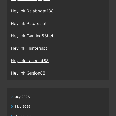
Heylink Rajabodat138
Heylink Pstoreslot
Heylink Gaming88bet
Heylink Hunterslot
Heylink Lancelot88
Heylink Gusion88
July 2026
May 2026