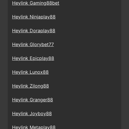
Heylink Gaming88bet
Heylink Ninjaplay88
Heylink Doraplay88
Heylink Glorybet77
Heylink Epicplay88
Heylink Lunox88
Heylink Zilong88
Heylink Granger88
Heylink Joyboy88
Heylink Metaplay88