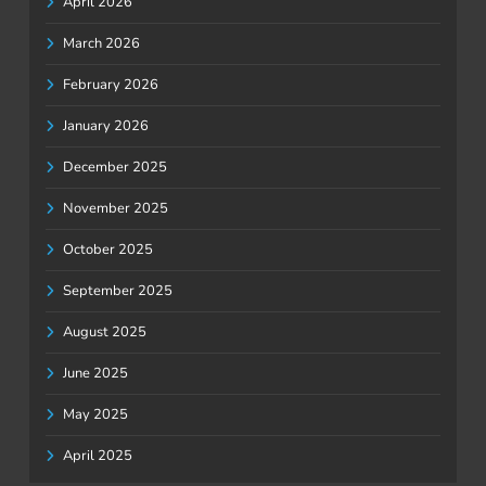
April 2026
March 2026
February 2026
January 2026
December 2025
November 2025
October 2025
September 2025
August 2025
June 2025
May 2025
April 2025