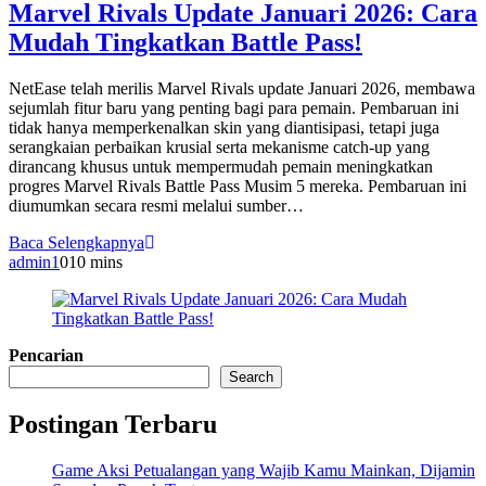
Marvel Rivals Update Januari 2026: Cara
Mudah Tingkatkan Battle Pass!
NetEase telah merilis Marvel Rivals update Januari 2026, membawa
sejumlah fitur baru yang penting bagi para pemain. Pembaruan ini
tidak hanya memperkenalkan skin yang diantisipasi, tetapi juga
serangkaian perbaikan krusial serta mekanisme catch-up yang
dirancang khusus untuk mempermudah pemain meningkatkan
progres Marvel Rivals Battle Pass Musim 5 mereka. Pembaruan ini
diumumkan secara resmi melalui sumber…
Baca Selengkapnya
admin1
0
10 mins
Pencarian
Search
Postingan Terbaru
Game Aksi Petualangan yang Wajib Kamu Mainkan, Dijamin