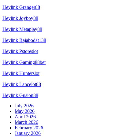
Heylink Granger88
Heylink Joyboy88
Heylink Metaplay88
Heylink Rajabodat138
Heylink Pstoreslot
Heylink Gaming88bet
Heylink Hunterslot
Heylink Lancelot88
Heylink Gusion88
July 2026
May 2026
April 2026
March 2026
February 2026
January 2026