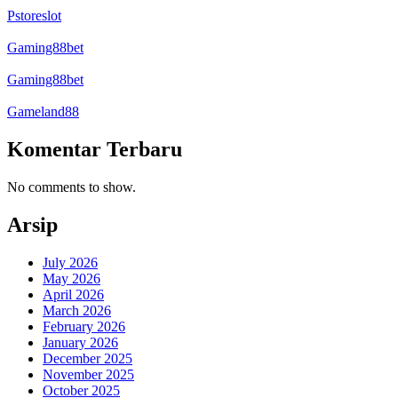
Pstoreslot
Gaming88bet
Gaming88bet
Gameland88
Komentar Terbaru
No comments to show.
Arsip
July 2026
May 2026
April 2026
March 2026
February 2026
January 2026
December 2025
November 2025
October 2025