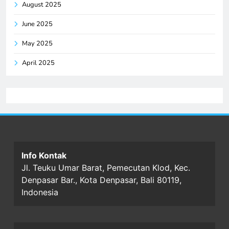
August 2025
June 2025
May 2025
April 2025
Info Kontak
Jl. Teuku Umar Barat, Pemecutan Klod, Kec.
Denpasar Bar., Kota Denpasar, Bali 80119,
Indonesia