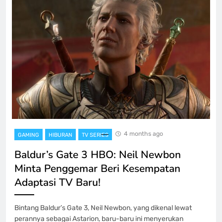
4 months ago
GAMING
HIBURAN
TV SERIES
Baldur’s Gate 3 HBO: Neil Newbon
Minta Penggemar Beri Kesempatan
Adaptasi TV Baru!
Bintang Baldur’s Gate 3, Neil Newbon, yang dikenal lewat
perannya sebagai Astarion, baru-baru ini menyerukan