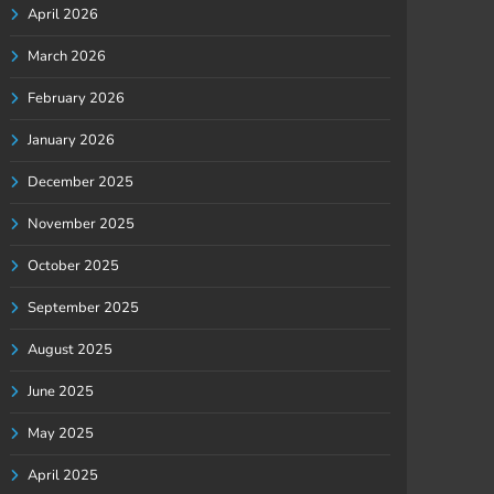
April 2026
March 2026
February 2026
January 2026
December 2025
November 2025
October 2025
September 2025
August 2025
June 2025
May 2025
April 2025