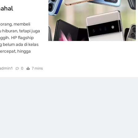
mahal
 orang, membeli
hiburan, tetapi juga
ggih. HP flagship
g belum ada di kelas
tercepat, hingga
admin1
0
7 mins