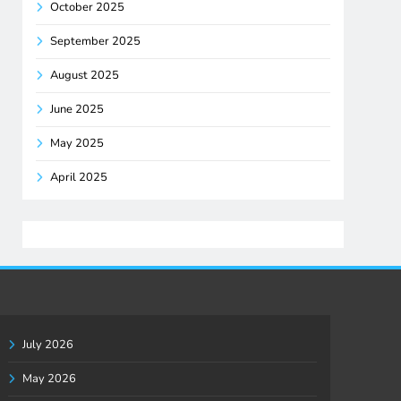
October 2025
September 2025
August 2025
June 2025
May 2025
April 2025
July 2026
May 2026