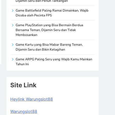
Dijamin Seru dan Penuh Tantangan
Game Battlefield Paling Ramai Dimainkan, Wajib
Dicoba oleh Pecinta FPS
Game PlayStation yang Bisa Bermain Berdua
Bersama Teman, Dijamin Seru dan Tidak
Membosankan
Game Kartu yang Bisa Mabar Bareng Teman,
Dijamin Seru dan Bikin Ketagihan
Game ARPG Paling Seru yang Wajib Kamu Mainkan
Tahun Ini
Site Link
Heylink Warungslot88
Warungslot88