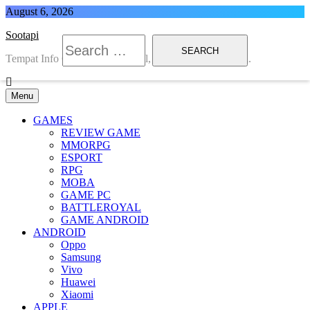
Skip
August 6, 2026
to
Sootapi
content
Search
for:
Tempat Info Game, Opini Brutal, dan Kejujuran Digital.
Menu
GAMES
REVIEW GAME
MMORPG
ESPORT
RPG
MOBA
GAME PC
BATTLEROYAL
GAME ANDROID
ANDROID
Oppo
Samsung
Vivo
Huawei
Xiaomi
APPLE