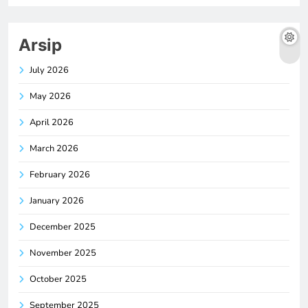
Arsip
July 2026
May 2026
April 2026
March 2026
February 2026
January 2026
December 2025
November 2025
October 2025
September 2025