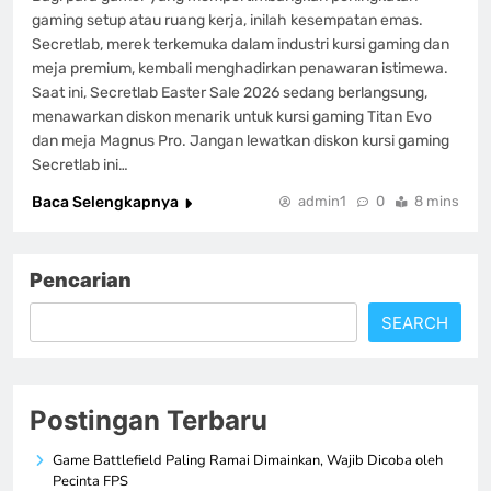
gaming setup atau ruang kerja, inilah kesempatan emas.
Secretlab, merek terkemuka dalam industri kursi gaming dan
meja premium, kembali menghadirkan penawaran istimewa.
Saat ini, Secretlab Easter Sale 2026 sedang berlangsung,
menawarkan diskon menarik untuk kursi gaming Titan Evo
dan meja Magnus Pro. Jangan lewatkan diskon kursi gaming
Secretlab ini…
Baca Selengkapnya
admin1
0
8 mins
Pencarian
SEARCH
Postingan Terbaru
Game Battlefield Paling Ramai Dimainkan, Wajib Dicoba oleh
Pecinta FPS