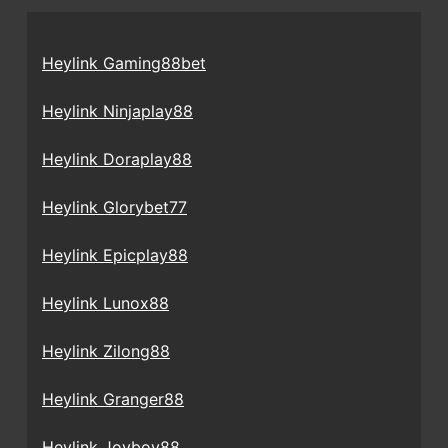
Heylink Gaming88bet
Heylink Ninjaplay88
Heylink Doraplay88
Heylink Glorybet77
Heylink Epicplay88
Heylink Lunox88
Heylink Zilong88
Heylink Granger88
Heylink Joyboy88