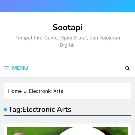
Skip
to
content
Sootapi
Tempat Info Game, Opini Brutal, dan Kejujuran
Digital.
MENU
Home
Electronic Arts
Tag:
Electronic Arts