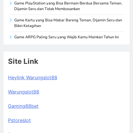
Game PlayStation yang Bisa Bermain Berdua Bersama Teman,
Dijamin Seru dan Tidak Membosankan
Game Kartu yang Bisa Mabar Bareng Teman, Dijamin Seru dan
Bikin Ketagihan
Game ARPG Paling Seru yang Wajib Kamu Mainkan Tahun Ini
Site Link
Heylink Warungslot88
Warungslot88
Gaming88bet
Pstoreslot