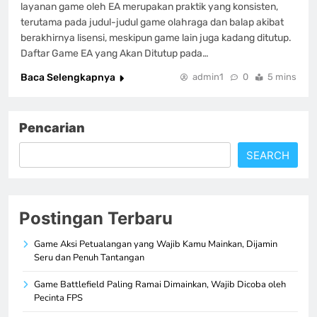
layanan game oleh EA merupakan praktik yang konsisten,
terutama pada judul-judul game olahraga dan balap akibat
berakhirnya lisensi, meskipun game lain juga kadang ditutup.
Daftar Game EA yang Akan Ditutup pada…
Baca Selengkapnya
admin1
0
5 mins
Pencarian
SEARCH
Postingan Terbaru
Game Aksi Petualangan yang Wajib Kamu Mainkan, Dijamin
Seru dan Penuh Tantangan
Game Battlefield Paling Ramai Dimainkan, Wajib Dicoba oleh
Pecinta FPS