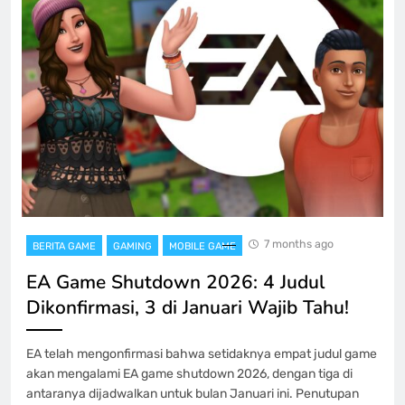
7 months ago
BERITA GAME
GAMING
MOBILE GAME
EA Game Shutdown 2026: 4 Judul
Dikonfirmasi, 3 di Januari Wajib Tahu!
EA telah mengonfirmasi bahwa setidaknya empat judul game
akan mengalami EA game shutdown 2026, dengan tiga di
antaranya dijadwalkan untuk bulan Januari ini. Penutupan