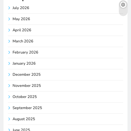
July 2026
May 2026
April 2026
March 2026
February 2026
January 2026
December 2025
November 2025
October 2025
September 2025
August 2025
June 2025