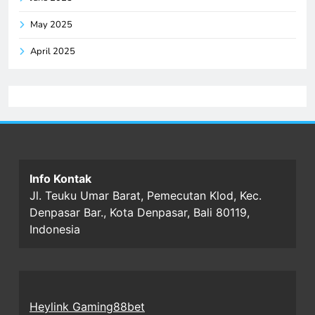
May 2025
April 2025
Info Kontak
Jl. Teuku Umar Barat, Pemecutan Klod, Kec.
Denpasar Bar., Kota Denpasar, Bali 80119,
Indonesia
Heylink Gaming88bet