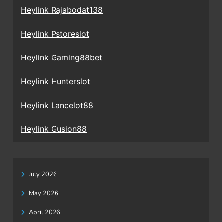
Heylink Rajabodat138
Heylink Pstoreslot
Heylink Gaming88bet
Heylink Hunterslot
Heylink Lancelot88
Heylink Gusion88
July 2026
May 2026
April 2026