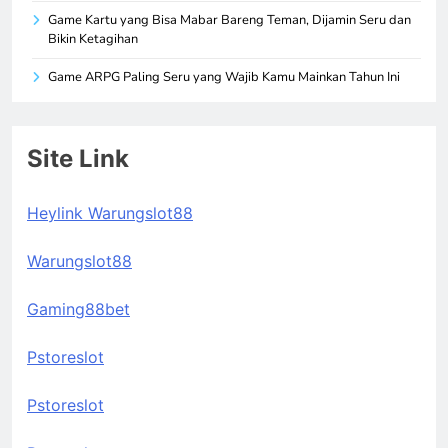
Game Kartu yang Bisa Mabar Bareng Teman, Dijamin Seru dan
Bikin Ketagihan
Game ARPG Paling Seru yang Wajib Kamu Mainkan Tahun Ini
Site Link
Heylink Warungslot88
Warungslot88
Gaming88bet
Pstoreslot
Pstoreslot