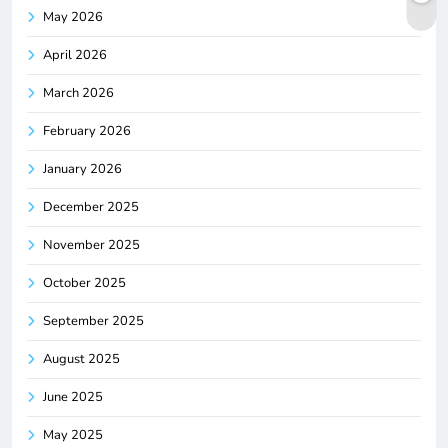
May 2026
April 2026
March 2026
February 2026
January 2026
December 2025
November 2025
October 2025
September 2025
August 2025
June 2025
May 2025