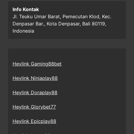
Info Kontak
Jl. Teuku Umar Barat, Pemecutan Klod, Kec.
Denpasar Bar., Kota Denpasar, Bali 80119,
Indonesia
Heylink Gaming88bet
Heylink Ninjaplay88
Heylink Doraplay88
Heylink Glorybet77
Heylink Epicplay88