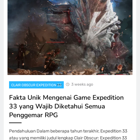
3 weeks ago
CLAIR OBSCUR EXPEDITION 33
Fakta Unik Mengenai Game Expedition
33 yang Wajib Diketahui Semua
Penggemar RPG
Pendahuluan Dalam beberapa tahun terakhir, Expedition 33
atau yang memiliki judul lengkap Clair Obscur: Expedition 33