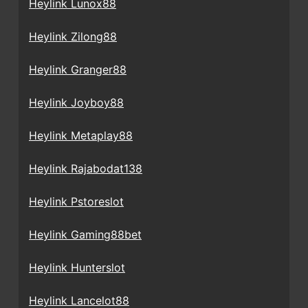
Heylink Lunox88
Heylink Zilong88
Heylink Granger88
Heylink Joyboy88
Heylink Metaplay88
Heylink Rajabodat138
Heylink Pstoreslot
Heylink Gaming88bet
Heylink Hunterslot
Heylink Lancelot88