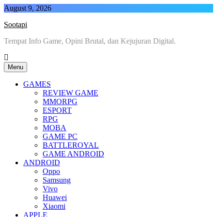
Skip
August 9, 2026
to
Sootapi
content
Tempat Info Game, Opini Brutal, dan Kejujuran Digital.
Menu
GAMES
REVIEW GAME
MMORPG
ESPORT
RPG
MOBA
GAME PC
BATTLEROYAL
GAME ANDROID
ANDROID
Oppo
Samsung
Vivo
Huawei
Xiaomi
APPLE