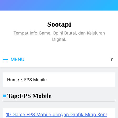
Skip
to
content
Sootapi
Tempat Info Game, Opini Brutal, dan Kejujuran
Digital.
MENU
Home
FPS Mobile
Tag:
FPS Mobile