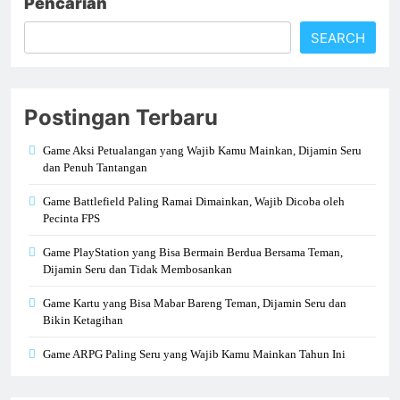
Pencarian
SEARCH
Postingan Terbaru
Game Aksi Petualangan yang Wajib Kamu Mainkan, Dijamin Seru
dan Penuh Tantangan
Game Battlefield Paling Ramai Dimainkan, Wajib Dicoba oleh
Pecinta FPS
Game PlayStation yang Bisa Bermain Berdua Bersama Teman,
Dijamin Seru dan Tidak Membosankan
Game Kartu yang Bisa Mabar Bareng Teman, Dijamin Seru dan
Bikin Ketagihan
Game ARPG Paling Seru yang Wajib Kamu Mainkan Tahun Ini