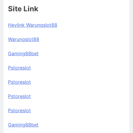
Site Link
Heylink Warungslot88
Warungslot88
Gaming88bet
Pstoreslot
Pstoreslot
Pstoreslot
Pstoreslot
Gaming88bet