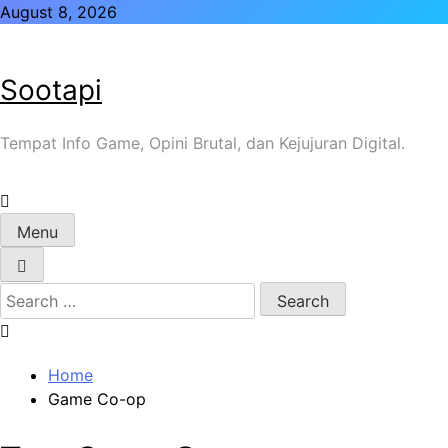
Skip
August 8, 2026
to
content
Sootapi
Tempat Info Game, Opini Brutal, dan Kejujuran Digital.
Menu
Search
for:
Home
Game Co-op