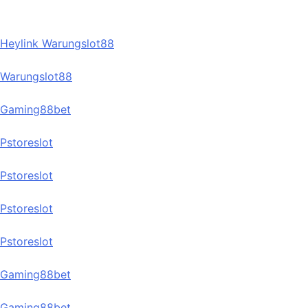
Heylink Warungslot88
Warungslot88
Gaming88bet
Pstoreslot
Pstoreslot
Pstoreslot
Pstoreslot
Gaming88bet
Gaming88bet