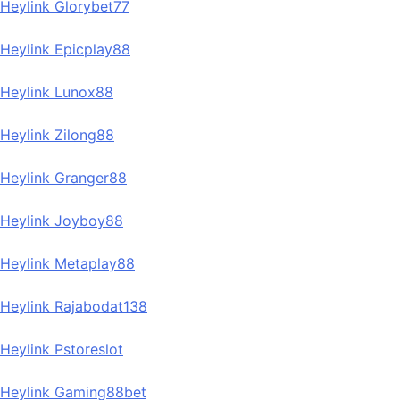
Heylink Glorybet77
Heylink Epicplay88
Heylink Lunox88
Heylink Zilong88
Heylink Granger88
Heylink Joyboy88
Heylink Metaplay88
Heylink Rajabodat138
Heylink Pstoreslot
Heylink Gaming88bet