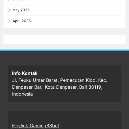
May 2025
April 2025
Info Kontak
Jl. Teuku Umar Barat, Pemecutan Klod, Kec.
Denpasar Bar., Kota Denpasar, Bali 80119,
Indonesia
Heylink Gaming88bet