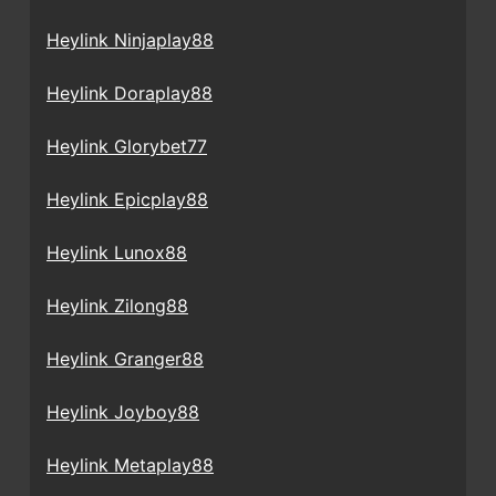
Heylink Ninjaplay88
Heylink Doraplay88
Heylink Glorybet77
Heylink Epicplay88
Heylink Lunox88
Heylink Zilong88
Heylink Granger88
Heylink Joyboy88
Heylink Metaplay88