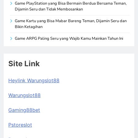
Game PlayStation yang Bisa Bermain Berdua Bersama Teman,
Dijamin Seru dan Tidak Membosankan
Game Kartu yang Bisa Mabar Bareng Teman, Dijamin Seru dan
Bikin Ketagihan
Game ARPG Paling Seru yang Wajib Kamu Mainkan Tahun Ini
Site Link
Heylink Warungslot88
Warungslot88
Gaming88bet
Pstoreslot