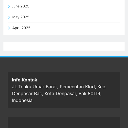
June 2025
May 2025
April 2025
Info Kontak
Jl. Teuku Umar Barat, Pemecutan Klod, Kec.
Denpasar Bar., Kota Denpasar, Bali 80119,
Indonesia