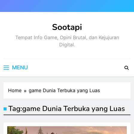
Skip
to
content
Sootapi
Tempat Info Game, Opini Brutal, dan Kejujuran
Digital.
MENU
Home
game Dunia Terbuka yang Luas
Tag:
game Dunia Terbuka yang Luas