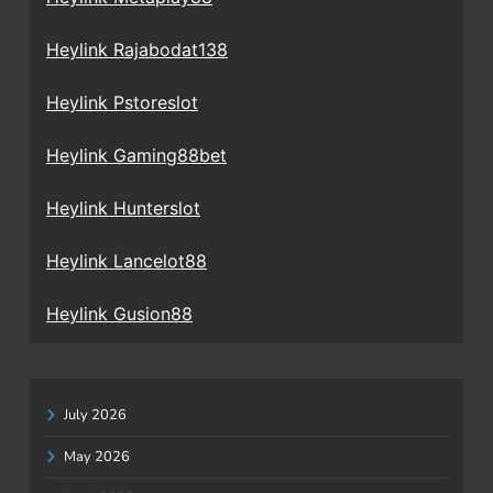
Heylink Rajabodat138
Heylink Pstoreslot
Heylink Gaming88bet
Heylink Hunterslot
Heylink Lancelot88
Heylink Gusion88
July 2026
May 2026