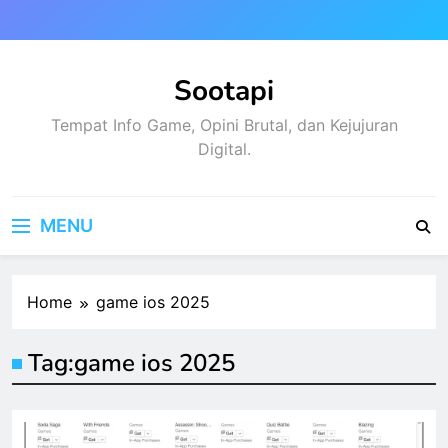
Skip
to
content
Sootapi
Tempat Info Game, Opini Brutal, dan Kejujuran
Digital.
MENU
Home
game ios 2025
Tag:
game ios 2025