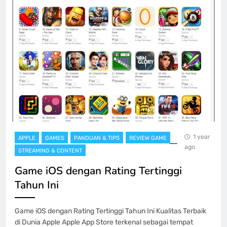
1 year
APPLE
GAMES
PANDUAN & TIPS
REVIEW GAME
ago
STREAMING & CONTENT
Game iOS dengan Rating Tertinggi
Tahun Ini
Game iOS dengan Rating Tertinggi Tahun Ini Kualitas Terbaik
di Dunia Apple Apple App Store terkenal sebagai tempat