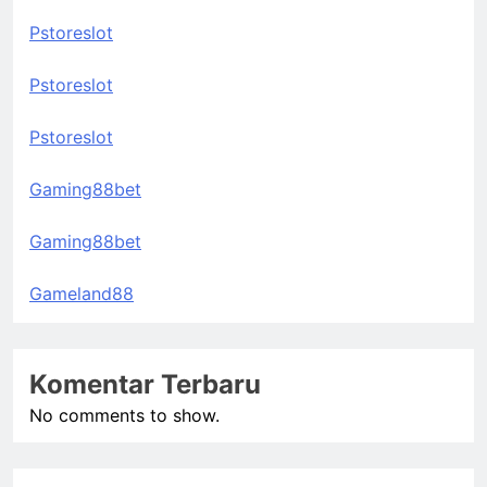
Pstoreslot
Pstoreslot
Pstoreslot
Gaming88bet
Gaming88bet
Gameland88
Komentar Terbaru
No comments to show.