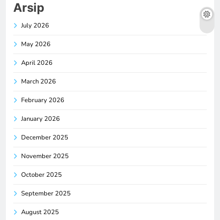
Arsip
July 2026
May 2026
April 2026
March 2026
February 2026
January 2026
December 2025
November 2025
October 2025
September 2025
August 2025