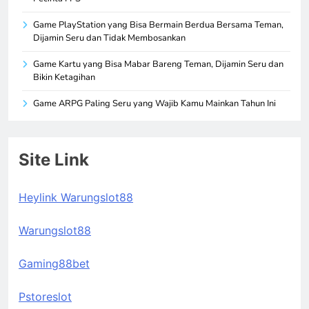
Game PlayStation yang Bisa Bermain Berdua Bersama Teman,
Dijamin Seru dan Tidak Membosankan
Game Kartu yang Bisa Mabar Bareng Teman, Dijamin Seru dan
Bikin Ketagihan
Game ARPG Paling Seru yang Wajib Kamu Mainkan Tahun Ini
Site Link
Heylink Warungslot88
Warungslot88
Gaming88bet
Pstoreslot