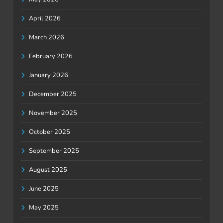
April 2026
March 2026
February 2026
January 2026
December 2025
November 2025
October 2025
September 2025
August 2025
June 2025
May 2025