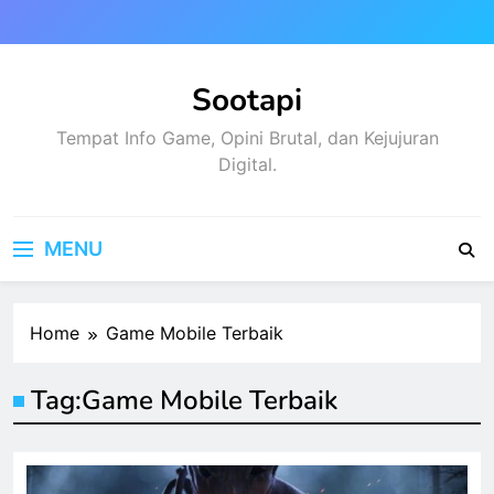
Skip
to
content
Sootapi
Tempat Info Game, Opini Brutal, dan Kejujuran
Digital.
MENU
Home
Game Mobile Terbaik
Tag:
Game Mobile Terbaik