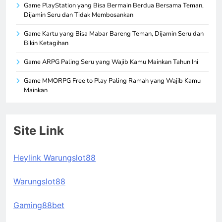
Game PlayStation yang Bisa Bermain Berdua Bersama Teman,
Dijamin Seru dan Tidak Membosankan
Game Kartu yang Bisa Mabar Bareng Teman, Dijamin Seru dan
Bikin Ketagihan
Game ARPG Paling Seru yang Wajib Kamu Mainkan Tahun Ini
Game MMORPG Free to Play Paling Ramah yang Wajib Kamu
Mainkan
Site Link
Heylink Warungslot88
Warungslot88
Gaming88bet