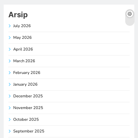
Arsip
July 2026
May 2026
April 2026
March 2026
February 2026
January 2026
December 2025
November 2025
October 2025
September 2025