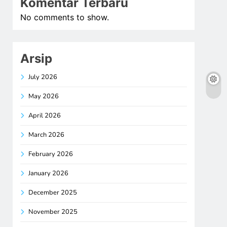
Komentar Terbaru
No comments to show.
Arsip
July 2026
May 2026
April 2026
March 2026
February 2026
January 2026
December 2025
November 2025