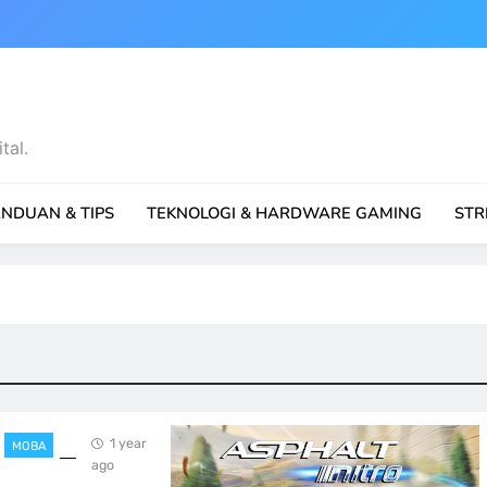
tal.
NDUAN & TIPS
TEKNOLOGI & HARDWARE GAMING
STR
1 year
MOBA
ago