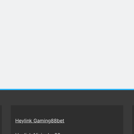
Heylink Gaming88bet