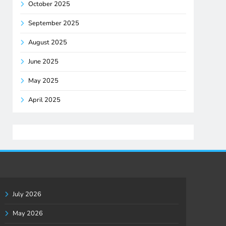
October 2025
September 2025
August 2025
June 2025
May 2025
April 2025
July 2026
May 2026