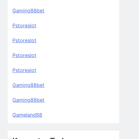
Gaming88bet
Pstoreslot
Pstoreslot
Pstoreslot
Pstoreslot
Gaming88bet
Gaming88bet
Gameland88