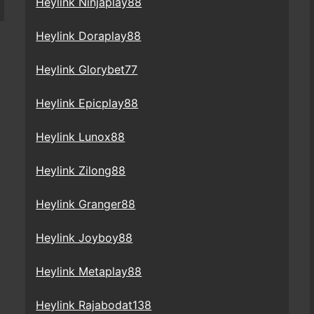
Heylink Ninjaplay88
Heylink Doraplay88
Heylink Glorybet77
Heylink Epicplay88
Heylink Lunox88
Heylink Zilong88
Heylink Granger88
Heylink Joyboy88
Heylink Metaplay88
Heylink Rajabodat138