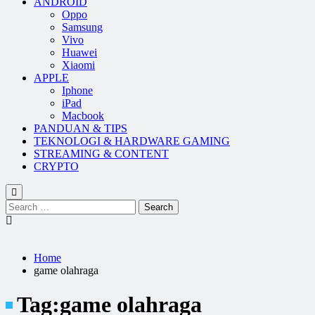
ANDROID
Oppo
Samsung
Vivo
Huawei
Xiaomi
APPLE
Iphone
iPad
Macbook
PANDUAN & TIPS
TEKNOLOGI & HARDWARE GAMING
STREAMING & CONTENT
CRYPTO
Search
for:
Home
game olahraga
Tag:
game olahraga