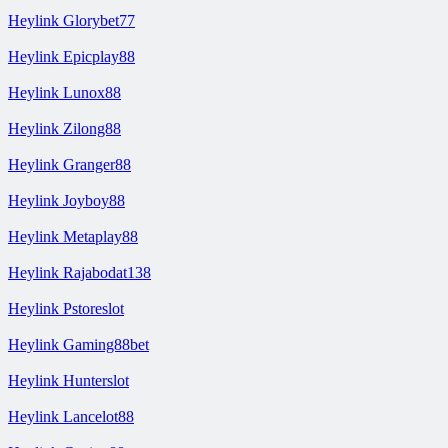
Heylink Glorybet77
Heylink Epicplay88
Heylink Lunox88
Heylink Zilong88
Heylink Granger88
Heylink Joyboy88
Heylink Metaplay88
Heylink Rajabodat138
Heylink Pstoreslot
Heylink Gaming88bet
Heylink Hunterslot
Heylink Lancelot88