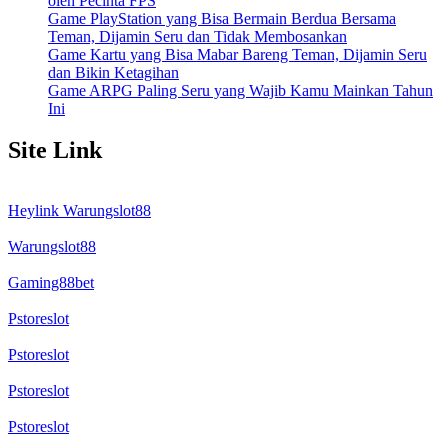
oleh Pecinta FPS
Game PlayStation yang Bisa Bermain Berdua Bersama
Teman, Dijamin Seru dan Tidak Membosankan
Game Kartu yang Bisa Mabar Bareng Teman, Dijamin Seru
dan Bikin Ketagihan
Game ARPG Paling Seru yang Wajib Kamu Mainkan Tahun
Ini
Site Link
Heylink Warungslot88
Warungslot88
Gaming88bet
Pstoreslot
Pstoreslot
Pstoreslot
Pstoreslot