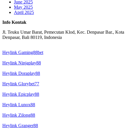
June 2025
May 2025
April 2025
Info Kontak
Jl. Teuku Umar Barat, Pemecutan Klod, Kec. Denpasar Bar., Kota
Denpasar, Bali 80119, Indonesia
Heylink Gaming88bet
Heylink Ninjaplay88
Heylink Doraplay88
Heylink Glorybet77
Heylink Epicplay88
Heylink Lunox88
Heylink Zilong88
Heylink Granger88