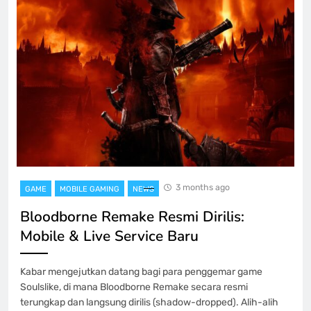
3 months ago
GAME
MOBILE GAMING
NEWS
Bloodborne Remake Resmi Dirilis:
Mobile & Live Service Baru
Kabar mengejutkan datang bagi para penggemar game
Soulslike, di mana Bloodborne Remake secara resmi
terungkap dan langsung dirilis (shadow-dropped). Alih-alih