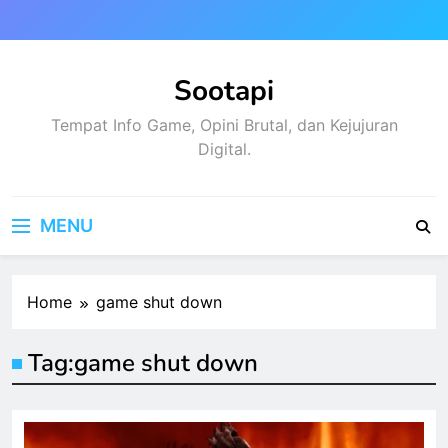
Skip
to
content
Sootapi
Tempat Info Game, Opini Brutal, dan Kejujuran
Digital.
MENU
Home
game shut down
Tag:
game shut down