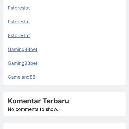
Pstoreslot
Pstoreslot
Pstoreslot
Gaming88bet
Gaming88bet
Gameland88
Komentar Terbaru
No comments to show.