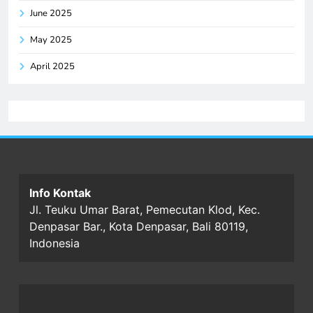
June 2025
May 2025
April 2025
Info Kontak
Jl. Teuku Umar Barat, Pemecutan Klod, Kec.
Denpasar Bar., Kota Denpasar, Bali 80119,
Indonesia