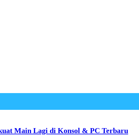
kuat Main Lagi di Konsol & PC Terbaru