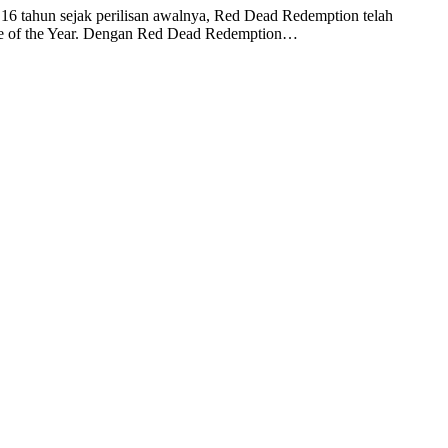
16 tahun sejak perilisan awalnya, Red Dead Redemption telah
ame of the Year. Dengan Red Dead Redemption…