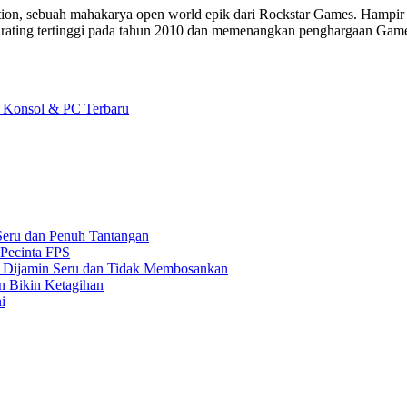
ion, sebuah mahakarya open world epik dari Rockstar Games. Hampir 
gan rating tertinggi pada tahun 2010 dan memenangkan penghargaan G
eru dan Penuh Tantangan
 Pecinta FPS
, Dijamin Seru dan Tidak Membosankan
n Bikin Ketagihan
i