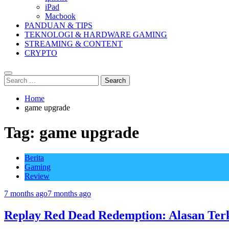
iPad
Macbook
PANDUAN & TIPS
TEKNOLOGI & HARDWARE GAMING
STREAMING & CONTENT
CRYPTO
Search
for:
Home
game upgrade
Tag:
game upgrade
Berita
Gaming
Review
7 months ago
7 months ago
Replay Red Dead Redemption: Alasan Ter