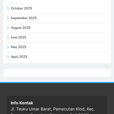
October 2025
September 2025
August 2025
June 2025
May 2025
April 2025
Info Kontak
Jl. Teuku Umar Barat, Pemecutan Klod, Kec.