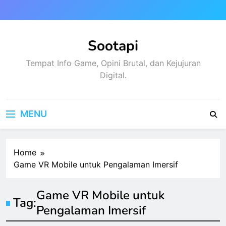
Skip
to
content
Sootapi
Tempat Info Game, Opini Brutal, dan Kejujuran
Digital.
MENU
Home
Game VR Mobile untuk Pengalaman Imersif
Game VR Mobile untuk
Tag:
Pengalaman Imersif