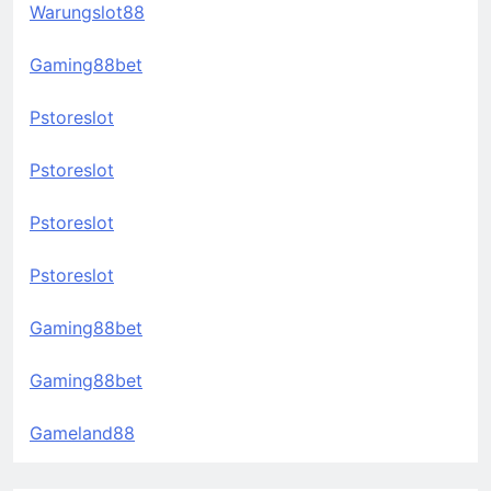
Warungslot88
Gaming88bet
Pstoreslot
Pstoreslot
Pstoreslot
Pstoreslot
Gaming88bet
Gaming88bet
Gameland88