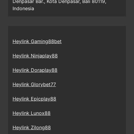
Denpasar Bar., Kota Denpasar, Bali 80119,
Indonesia
Heylink Gaming88bet
Heylink Ninjaplay88
Heylink Doraplay88
Heylink Glorybet77
Heylink Epicplay88
Heylink Lunox88
Heylink Zilong88