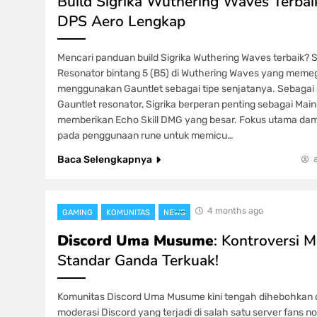
Build Sigrika Wuthering Waves Terbai
DPS Aero Lengkap
Mencari panduan build Sigrika Wuthering Waves terbaik? S
Resonator bintang 5 (B5) di Wuthering Waves yang meme
menggunakan Gauntlet sebagai tipe senjatanya. Sebagai
Gauntlet resonator, Sigrika berperan penting sebagai Mai
memberikan Echo Skill DMG yang besar. Fokus utama dam
pada penggunaan rune untuk memicu…
Baca Selengkapnya
4 months ago
GAMING
KOMUNITAS
NEWS
Discord Uma Musume
: Kontroversi M
Standar Ganda Terkuak!
Komunitas Discord Uma Musume kini tengah dihebohkan 
moderasi Discord yang terjadi di salah satu server fans 