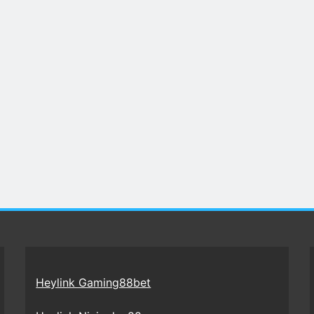
Heylink Gaming88bet