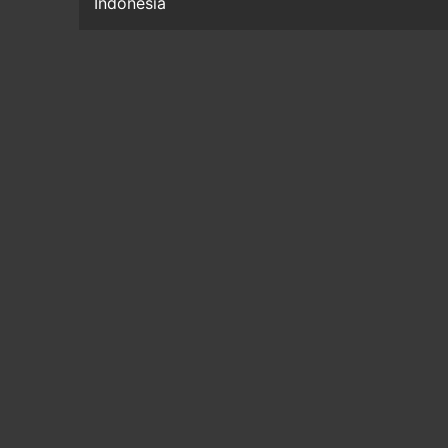
Indonesia