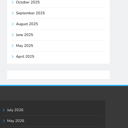
October 2025
September 2025
August 2025
June 2025
May 2025
April 2025
July 2026
May 2026