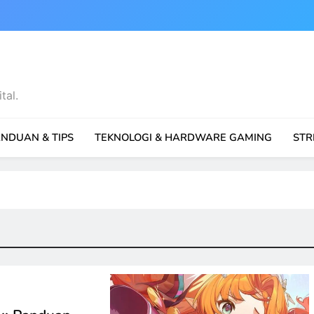
tal.
NDUAN & TIPS
TEKNOLOGI & HARDWARE GAMING
STR