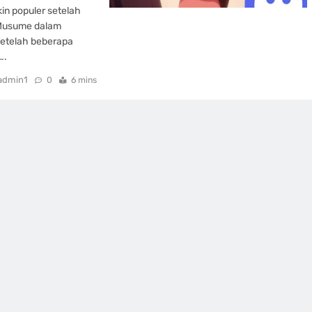
n populer setelah
 Musume dalam
setelah beberapa
….
admin1
0
6 mins