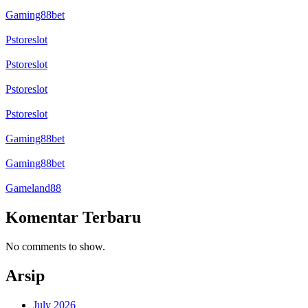
Gaming88bet
Pstoreslot
Pstoreslot
Pstoreslot
Pstoreslot
Gaming88bet
Gaming88bet
Gameland88
Komentar Terbaru
No comments to show.
Arsip
July 2026