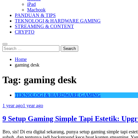
iPad
Macbook
PANDUAN & TIPS
TEKNOLOGI & HARDWARE GAMING
STREAMING & CONTENT
CRYPTO
Search
for:
Home
gaming desk
Tag:
gaming desk
TEKNOLOGI & HARDWARE GAMING
1 year ago
1 year ago
9 Setup Gaming Simple Tapi Estetik: Up
Bro, sis! Di era digital sekarang, punya setup gaming simple tapi e
subuh, dan tentunya jadi background kece buat konten streaming. Yang