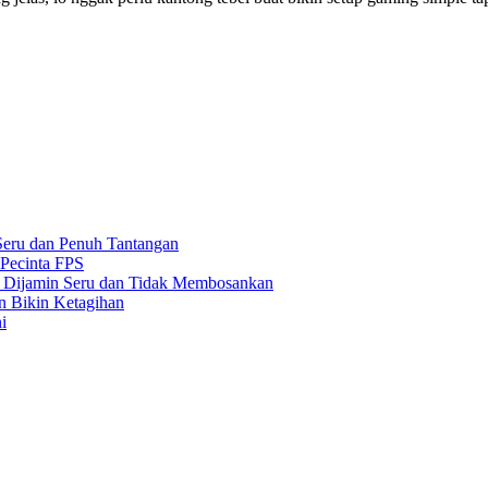
eru dan Penuh Tantangan
 Pecinta FPS
, Dijamin Seru dan Tidak Membosankan
n Bikin Ketagihan
i