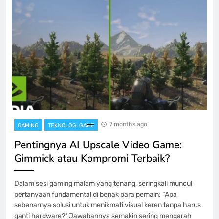
7 months ago
GAMING
TEKNOLOGI GAME
Pentingnya AI Upscale Video Game:
Gimmick atau Kompromi Terbaik?
Dalam sesi gaming malam yang tenang, seringkali muncul
pertanyaan fundamental di benak para pemain: “Apa
sebenarnya solusi untuk menikmati visual keren tanpa harus
ganti hardware?” Jawabannya semakin sering mengarah