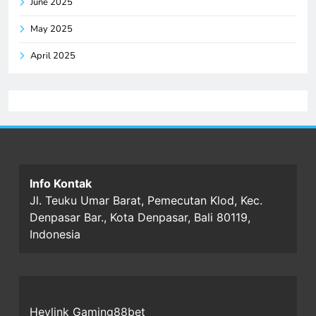
June 2025
May 2025
April 2025
Info Kontak
Jl. Teuku Umar Barat, Pemecutan Klod, Kec.
Denpasar Bar., Kota Denpasar, Bali 80119,
Indonesia
Heylink Gaming88bet