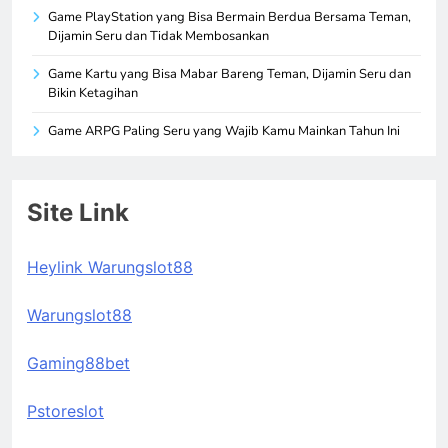
Game PlayStation yang Bisa Bermain Berdua Bersama Teman,
Dijamin Seru dan Tidak Membosankan
Game Kartu yang Bisa Mabar Bareng Teman, Dijamin Seru dan
Bikin Ketagihan
Game ARPG Paling Seru yang Wajib Kamu Mainkan Tahun Ini
Site Link
Heylink Warungslot88
Warungslot88
Gaming88bet
Pstoreslot