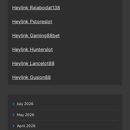
Heylink Rajabodat138
Heylink Pstoreslot
Heylink Gaming88bet
Heylink Hunterslot
Heylink Lancelot88
Heylink Gusion88
July 2026
May 2026
April 2026