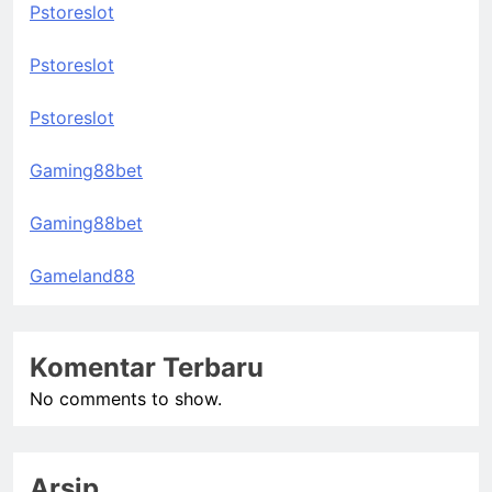
Pstoreslot
Pstoreslot
Pstoreslot
Gaming88bet
Gaming88bet
Gameland88
Komentar Terbaru
No comments to show.
Arsip