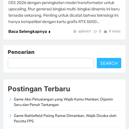
CES 2026 dengan peningkatan model transformator untuk
upscaling, fitur generasi bingkai multi-bingkai dinamis ini baru
tersedia sekarang. Penting untuk dicatat bahwa teknologi ini
hanya kompatibel dengan kartu grafis RTX 5000…
Baca Selengkapnya
admin1
0
9 mins
Pencarian
SEARCH
Postingan Terbaru
Game Aksi Petualangan yang Wajib Kamu Mainkan, Dijamin
Seru dan Penuh Tantangan
Game Battlefield Paling Ramai Dimainkan, Wajib Dicoba oleh
Pecinta FPS