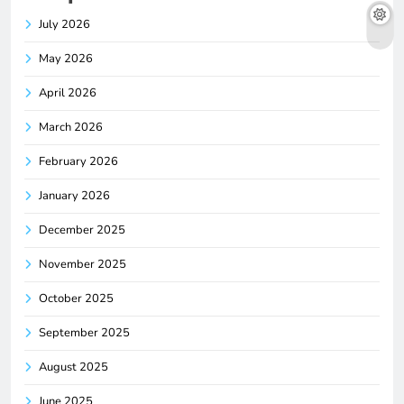
July 2026
May 2026
April 2026
March 2026
February 2026
January 2026
December 2025
November 2025
October 2025
September 2025
August 2025
June 2025