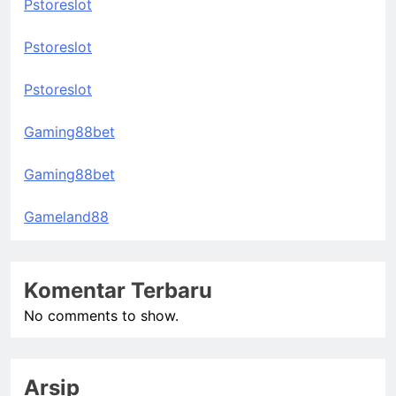
Pstoreslot
Pstoreslot
Pstoreslot
Gaming88bet
Gaming88bet
Gameland88
Komentar Terbaru
No comments to show.
Arsip