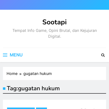
Skip
to
content
Sootapi
Tempat Info Game, Opini Brutal, dan Kejujuran
Digital.
MENU
Home
gugatan hukum
Tag:
gugatan hukum