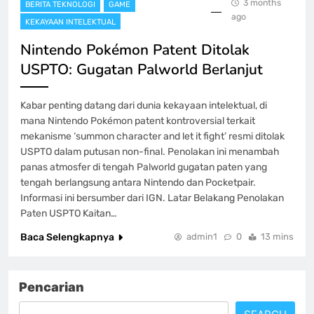
3 months
BERITA TEKNOLOGI
GAME
ago
KEKAYAAN INTELEKTUAL
Nintendo Pokémon Patent Ditolak
USPTO: Gugatan Palworld Berlanjut
Kabar penting datang dari dunia kekayaan intelektual, di
mana Nintendo Pokémon patent kontroversial terkait
mekanisme ‘summon character and let it fight’ resmi ditolak
USPTO dalam putusan non-final. Penolakan ini menambah
panas atmosfer di tengah Palworld gugatan paten yang
tengah berlangsung antara Nintendo dan Pocketpair.
Informasi ini bersumber dari IGN. Latar Belakang Penolakan
Paten USPTO Kaitan…
Baca Selengkapnya
admin1
0
13 mins
Pencarian