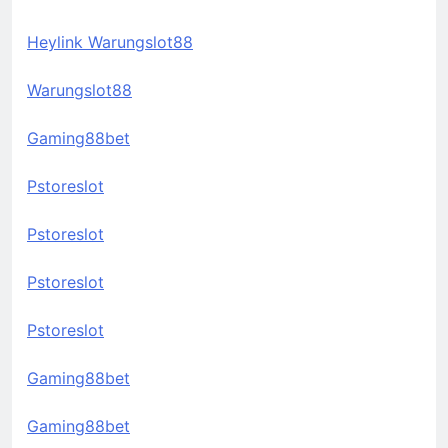
Heylink Warungslot88
Warungslot88
Gaming88bet
Pstoreslot
Pstoreslot
Pstoreslot
Pstoreslot
Gaming88bet
Gaming88bet