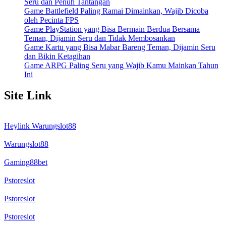
Seru dan Penuh Tantangan
Game Battlefield Paling Ramai Dimainkan, Wajib Dicoba
oleh Pecinta FPS
Game PlayStation yang Bisa Bermain Berdua Bersama
Teman, Dijamin Seru dan Tidak Membosankan
Game Kartu yang Bisa Mabar Bareng Teman, Dijamin Seru
dan Bikin Ketagihan
Game ARPG Paling Seru yang Wajib Kamu Mainkan Tahun
Ini
Site Link
Heylink Warungslot88
Warungslot88
Gaming88bet
Pstoreslot
Pstoreslot
Pstoreslot