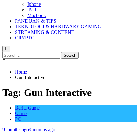
Iphone
iPad
Macbook
PANDUAN & TIPS
TEKNOLOGI & HARDWARE GAMING
STREAMING & CONTENT
CRYPTO
Search
for:
Home
Gun Interactive
Tag:
Gun Interactive
Berita Game
Game
PC
9 months ago
9 months ago