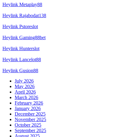
Heylink Metaplay88
Heylink Rajabodat138
Heylink Pstoreslot
Heylink Gaming88bet
Heylink Hunterslot
Heylink Lancelot88
Heylink Gusion88
July 2026
May 2026
April 2026
March 2026
February 2026
January 2026
December 2025
November 2025
October 2025
September 2025
August 2025