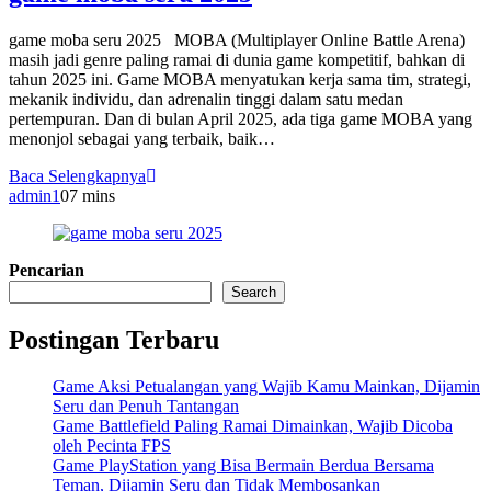
game moba seru 2025 MOBA (Multiplayer Online Battle Arena)
masih jadi genre paling ramai di dunia game kompetitif, bahkan di
tahun 2025 ini. Game MOBA menyatukan kerja sama tim, strategi,
mekanik individu, dan adrenalin tinggi dalam satu medan
pertempuran. Dan di bulan April 2025, ada tiga game MOBA yang
menonjol sebagai yang terbaik, baik…
Baca Selengkapnya
admin1
0
7 mins
Pencarian
Search
Postingan Terbaru
Game Aksi Petualangan yang Wajib Kamu Mainkan, Dijamin
Seru dan Penuh Tantangan
Game Battlefield Paling Ramai Dimainkan, Wajib Dicoba
oleh Pecinta FPS
Game PlayStation yang Bisa Bermain Berdua Bersama
Teman, Dijamin Seru dan Tidak Membosankan