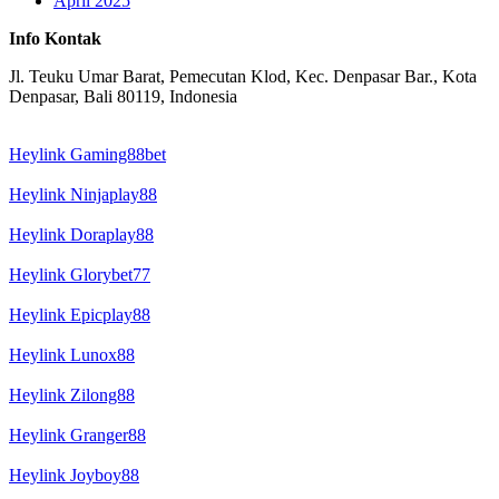
April 2025
Info Kontak
Jl. Teuku Umar Barat, Pemecutan Klod, Kec. Denpasar Bar., Kota
Denpasar, Bali 80119, Indonesia
Heylink Gaming88bet
Heylink Ninjaplay88
Heylink Doraplay88
Heylink Glorybet77
Heylink Epicplay88
Heylink Lunox88
Heylink Zilong88
Heylink Granger88
Heylink Joyboy88