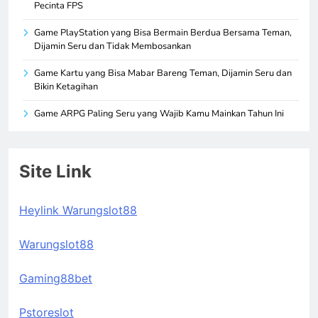
Pecinta FPS
Game PlayStation yang Bisa Bermain Berdua Bersama Teman,
Dijamin Seru dan Tidak Membosankan
Game Kartu yang Bisa Mabar Bareng Teman, Dijamin Seru dan
Bikin Ketagihan
Game ARPG Paling Seru yang Wajib Kamu Mainkan Tahun Ini
Site Link
Heylink Warungslot88
Warungslot88
Gaming88bet
Pstoreslot