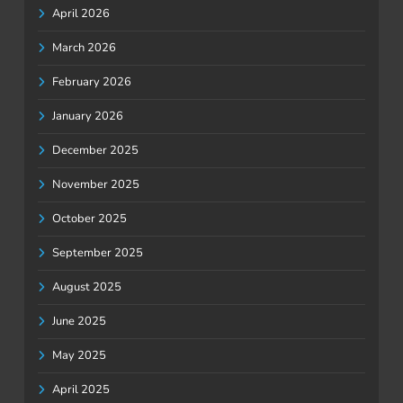
April 2026
March 2026
February 2026
January 2026
December 2025
November 2025
October 2025
September 2025
August 2025
June 2025
May 2025
April 2025