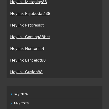
Heylink Metaplay88
Heylink Rajabodat138
Heylink Pstoreslot
Heylink Gaming88bet
Heylink Hunterslot
Heylink Lancelot88
Heylink Gusion88
July 2026
May 2026