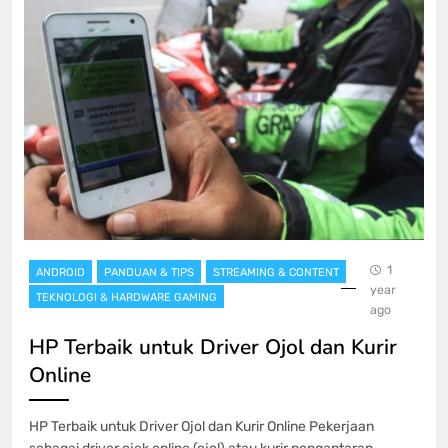
1
ANDROID
PANDUAN & TIPS
STREAMING & CONTENT
year
TEKNOLOGI & HARDWARE GAMING
ago
HP Terbaik untuk Driver Ojol dan Kurir
Online
HP Terbaik untuk Driver Ojol dan Kurir Online Pekerjaan