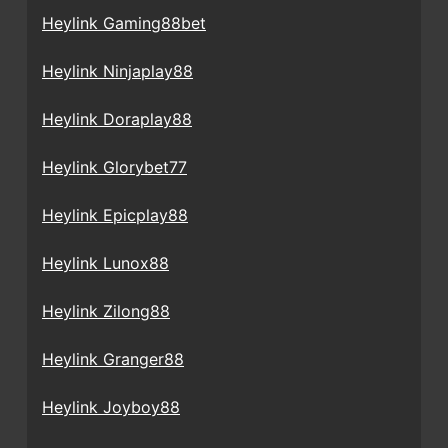
Heylink Gaming88bet
Heylink Ninjaplay88
Heylink Doraplay88
Heylink Glorybet77
Heylink Epicplay88
Heylink Lunox88
Heylink Zilong88
Heylink Granger88
Heylink Joyboy88