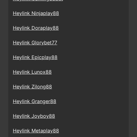
Heylink Ninjaplay88
Heylink Doraplay88
Heylink Glorybet77
Heylink Epicplay88
Heylink Lunox88
Heylink Zilong88
Heylink Granger88
Heylink Joyboy88
Heylink Metaplay88