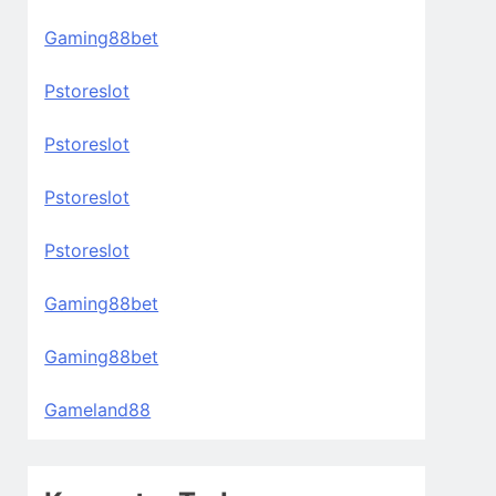
Gaming88bet
Pstoreslot
Pstoreslot
Pstoreslot
Pstoreslot
Gaming88bet
Gaming88bet
Gameland88