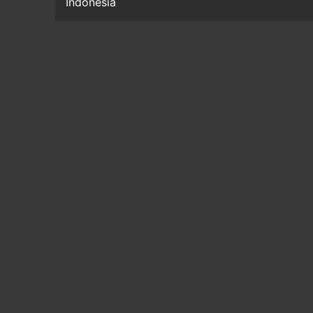
Indonesia