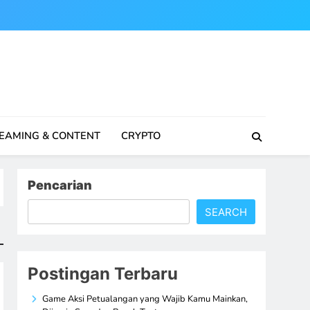
EAMING & CONTENT
CRYPTO
Pencarian
SEARCH
Postingan Terbaru
Game Aksi Petualangan yang Wajib Kamu Mainkan,