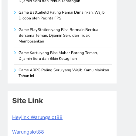
Dijamin Seru dan Penuh Tantangan
Game Battlefield Paling Ramai Dimainkan, Wajib
Dicoba oleh Pecinta FPS
Game PlayStation yang Bisa Bermain Berdua
Bersama Teman, Dijamin Seru dan Tidak
Membosankan
Game Kartu yang Bisa Mabar Bareng Teman,
Dijamin Seru dan Bikin Ketagihan
Game ARPG Paling Seru yang Wajib Kamu Mainkan
Tahun Ini
Site Link
Heylink Warungslot88
Warungslot88