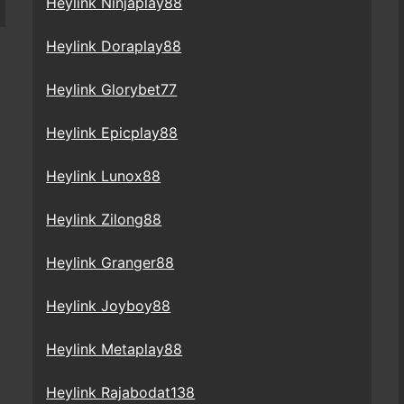
Heylink Ninjaplay88
Heylink Doraplay88
Heylink Glorybet77
Heylink Epicplay88
Heylink Lunox88
Heylink Zilong88
Heylink Granger88
Heylink Joyboy88
Heylink Metaplay88
Heylink Rajabodat138