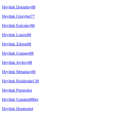
Heylink Doraplay88
Heylink Glorybet77
Heylink Epicplay88
Heylink Lunox88
Heylink Zilong88
Heylink Granger88
Heylink Joyboy88
Heylink Metaplay88
Heylink Rajabodat138
Heylink Pstoreslot
Heylink Gaming88bet
Heylink Hunterslot