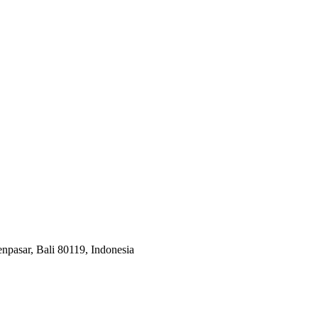
npasar, Bali 80119, Indonesia