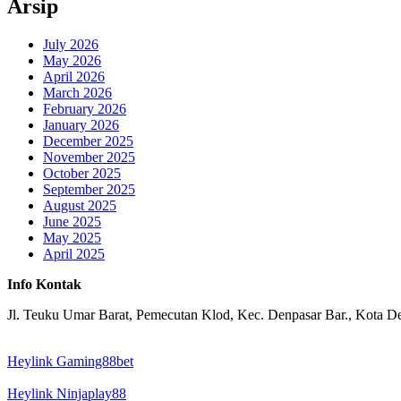
Arsip
July 2026
May 2026
April 2026
March 2026
February 2026
January 2026
December 2025
November 2025
October 2025
September 2025
August 2025
June 2025
May 2025
April 2025
Info Kontak
Jl. Teuku Umar Barat, Pemecutan Klod, Kec. Denpasar Bar., Kota De
Heylink Gaming88bet
Heylink Ninjaplay88