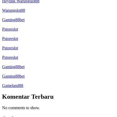
Heylink Warungslot88
Warungslot88
Gaming88bet
Pstoreslot
Pstoreslot
Pstoreslot
Pstoreslot
Gaming88bet
Gaming88bet
Gameland88
Komentar Terbaru
No comments to show.