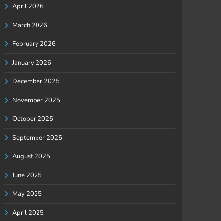
April 2026
March 2026
February 2026
January 2026
December 2025
November 2025
October 2025
September 2025
August 2025
June 2025
May 2025
April 2025