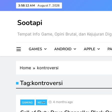
Skip
3:58:13 AM
August 7, 2026
to
content
Sootapi
Tempat Info Game, Opini Brutal, dan Kejujuran Digi
GAMES
ANDROID
APPLE
PA
Home
kontroversi
Tag:
kontroversi
4 months ago
GAMING
NEWS