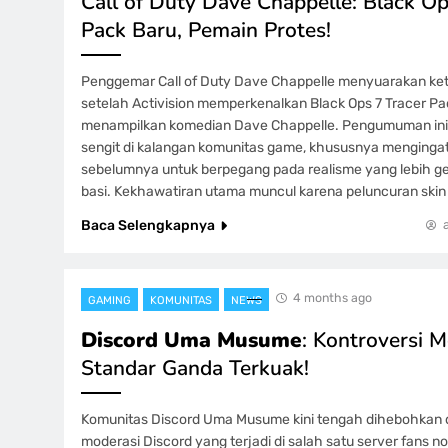
Call of Duty Dave Chappelle: Black Op
Pack Baru, Pemain Protes!
Penggemar Call of Duty Dave Chappelle menyuarakan ke
setelah Activision memperkenalkan Black Ops 7 Tracer Pa
menampilkan komedian Dave Chappelle. Pengumuman in
sengit di kalangan komunitas game, khususnya mengingat j
sebelumnya untuk berpegang pada realisme yang lebih ge
basi. Kekhawatiran utama muncul karena peluncuran skin
Baca Selengkapnya
4 months ago
GAMING
KOMUNITAS
NEWS
Discord Uma Musume
: Kontroversi M
Standar Ganda Terkuak!
Komunitas Discord Uma Musume kini tengah dihebohkan 
moderasi Discord yang terjadi di salah satu server fans 