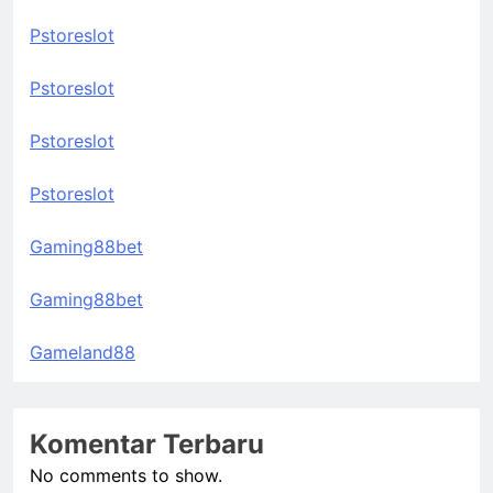
Pstoreslot
Pstoreslot
Pstoreslot
Pstoreslot
Gaming88bet
Gaming88bet
Gameland88
Komentar Terbaru
No comments to show.