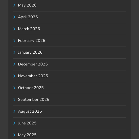
May 2026
April 2026
March 2026
February 2026
January 2026
December 2025
November 2025
October 2025
September 2025
August 2025
June 2025
May 2025