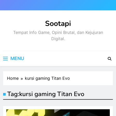
Skip
to
content
Sootapi
Tempat Info Game, Opini Brutal, dan Kejujuran
Digital.
MENU
Home
kursi gaming Titan Evo
Tag:
kursi gaming Titan Evo