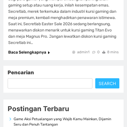
gaming setup atau ruang kerja, inilah kesempatan emas.
Secretlab, merek terkemuka dalam industri kursi gaming dan
meja premium, kembali menghadirkan penawaran istimewa.
Saat ini, Secretlab Easter Sale 2026 sedang berlangsung,
menawarkan diskon menarik untuk kursi gaming Titan Evo
dan meja Magnus Pro. Jangan lewatkan diskon kursi gaming
Secretlab ini…
Baca Selengkapnya
admin1
0
8 mins
Pencarian
SEARCH
Postingan Terbaru
Game Aksi Petualangan yang Wajib Kamu Mainkan, Dijamin
Seru dan Penuh Tantangan