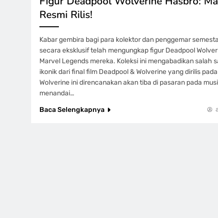
Figur Deadpool Wolverine Hasbro: Ma
Resmi Rilis!
Kabar gembira bagi para kolektor dan penggemar semesta
secara eksklusif telah mengungkap figur Deadpool Wolverin
Marvel Legends mereka. Koleksi ini mengabadikan salah s
ikonik dari final film Deadpool & Wolverine yang dirilis pad
Wolverine ini direncanakan akan tiba di pasaran pada mu
menandai…
Baca Selengkapnya