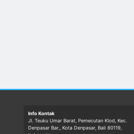
Info Kontak
Jl. Teuku Umar Barat, Pemecutan Klod, Kec.
Denpasar Bar., Kota Denpasar, Bali 80119,