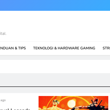
tal.
NDUAN & TIPS
TEKNOLOGI & HARDWARE GAMING
STR
 ago