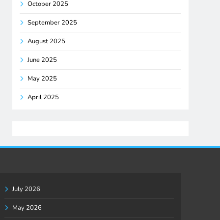
October 2025
September 2025
August 2025
June 2025
May 2025
April 2025
July 2026
May 2026