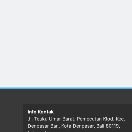
Info Kontak
Jl. Teuku Umar Barat, Pemecutan Klod, Kec.
Denpasar Bar., Kota Denpasar, Bali 80119,