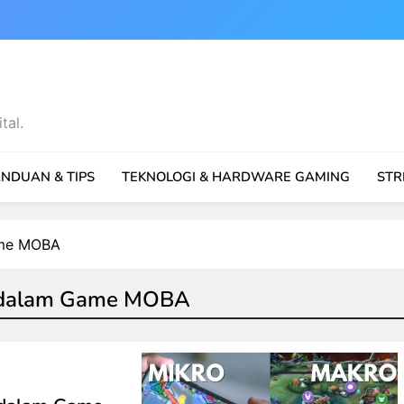
tal.
NDUAN & TIPS
TEKNOLOGI & HARDWARE GAMING
STR
ame MOBA
o dalam Game MOBA