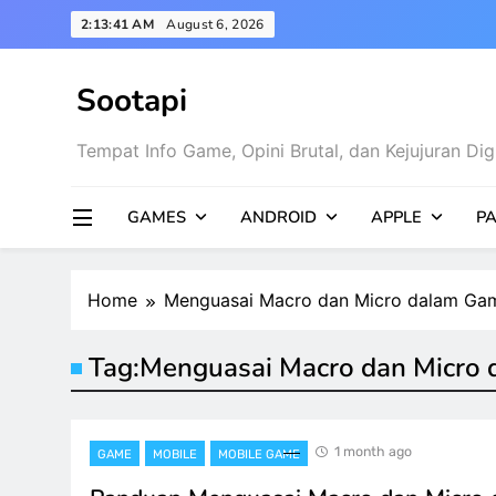
Skip
2:13:42 AM
August 6, 2026
to
content
Sootapi
Tempat Info Game, Opini Brutal, dan Kejujuran Digi
GAMES
ANDROID
APPLE
PA
Home
Menguasai Macro dan Micro dalam G
Tag:
Menguasai Macro dan Micr
1 month ago
GAME
MOBILE
MOBILE GAME