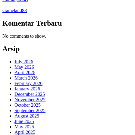
Gameland88
Komentar Terbaru
No comments to show.
Arsip
July 2026
May 2026
April 2026
March 2026
February 2026
January 2026
December 2025
November 2025
October 2025
September 2025
August 2025
June 2025
May 2025
April 2025