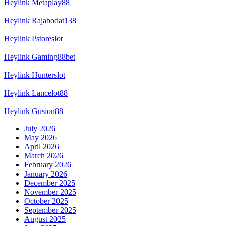
Heylink Metaplay88
Heylink Rajabodat138
Heylink Pstoreslot
Heylink Gaming88bet
Heylink Hunterslot
Heylink Lancelot88
Heylink Gusion88
July 2026
May 2026
April 2026
March 2026
February 2026
January 2026
December 2025
November 2025
October 2025
September 2025
August 2025